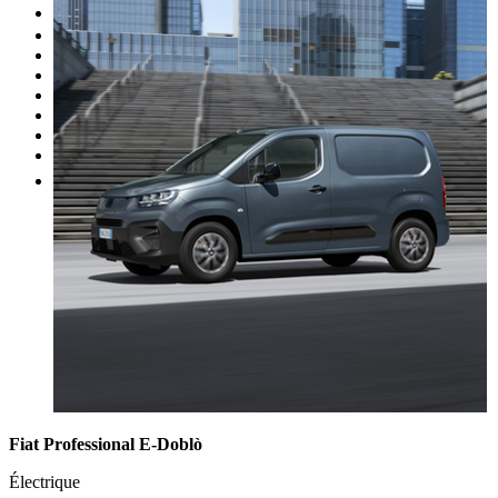
Occasion
Nos promotions
Nos marques
Entretien
Reprise
Professionnel
Nous rejoindre
Plus
Fiat Professional E-Doblò
Électrique