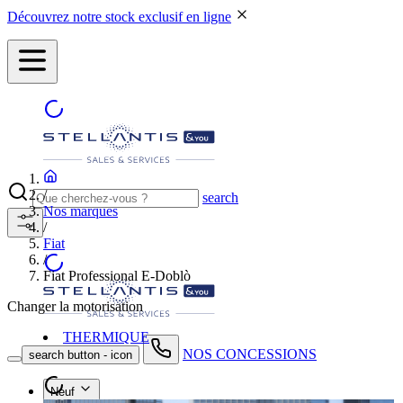
Découvrez notre stock exclusif en ligne
/
search
Nos marques
/
Fiat
/
Fiat Professional E-Doblò
Changer la motorisation
THERMIQUE
NOS CONCESSIONS
search button - icon
Neuf