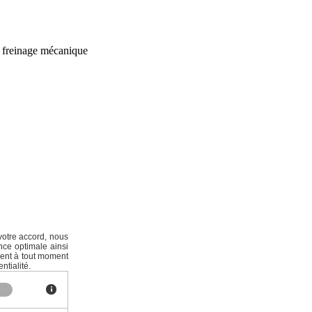
de freinage mécanique
votre accord, nous
nce optimale ainsi
ment à tout moment
ntialité.