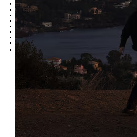
Occasion
Nos promotions
Nos marques
Entretien
Reprise
Professionnel
Nous rejoindre
Plus