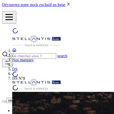
Découvrez notre stock exclusif en ligne
/
search
Nos marques
/
DS
/
DS N°8
NOS CONCESSIONS
search button - icon
Neuf