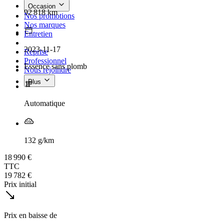
Occasion
92 818 km
Nos promotions
Nos marques
Entretien
2023-11-17
Reprise
Professionnel
Essence sans plomb
Nous rejoindre
Plus
Automatique
132 g/km
18 990 €
TTC
19 782 €
Prix initial
Prix en baisse de