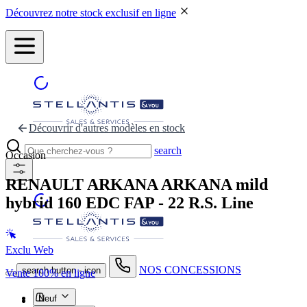
Découvrez notre stock exclusif en ligne
Découvrir d'autres modèles en stock
search
Occasion
RENAULT ARKANA
ARKANA mild
hybrid 160 EDC FAP - 22 R.S. Line
Exclu Web
NOS CONCESSIONS
search button - icon
Vente 100% en ligne
Neuf