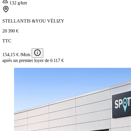
132 g/km
STELLANTIS &YOU VÉLIZY
20 390 €
TTC
154,15 € /Mois
après un premier loyer de 6 117 €