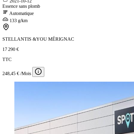
2021-10-12
Essence sans plomb
Automatique
133 g/km
STELLANTIS &YOU MÉRIGNAC
17 290 €
TTC
248,45 € /Mois