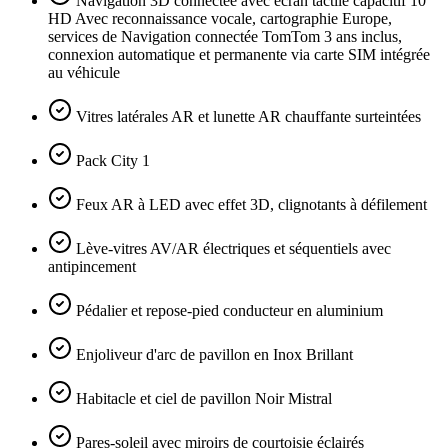
Navigation 3D connectée avec écran tactile capacitif 10"
HD Avec reconnaissance vocale, cartographie Europe,
services de Navigation connectée TomTom 3 ans inclus,
connexion automatique et permanente via carte SIM intégrée
au véhicule
Vitres latérales AR et lunette AR chauffante surteintées
Pack City 1
Feux AR à LED avec effet 3D, clignotants à défilement
Lève-vitres AV/AR électriques et séquentiels avec
antipincement
Pédalier et repose-pied conducteur en aluminium
Enjoliveur d'arc de pavillon en Inox Brillant
Habitacle et ciel de pavillon Noir Mistral
Pares-soleil avec miroirs de courtoisie éclairés