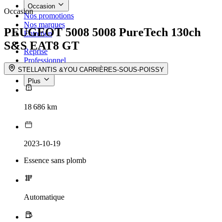
Occasion
Occasion
Nos promotions
Nos marques
PEUGEOT 5008
5008 PureTech 130ch
Entretien
S&S EAT8 GT
Reprise
Professionnel
Nous rejoindre
STELLANTIS &YOU CARRIÈRES-SOUS-POISSY
Plus
18 686 km
2023-10-19
Essence sans plomb
Automatique