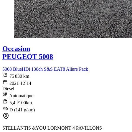
Occasion
PEUGEOT 5008
5008 BlueHDi 130ch S&S EAT8 Allure Pack
75 830 km
2021-12-14
Diesel
Automatique
5,4 l/100km
D (141 g/km)
STELLANTIS &YOU LORMONT 4 PAVILLONS