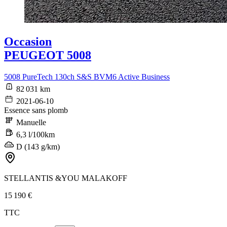
Occasion
PEUGEOT 5008
5008 PureTech 130ch S&S BVM6 Active Business
82 031 km
2021-06-10
Essence sans plomb
Manuelle
6,3 l/100km
D (143 g/km)
STELLANTIS &YOU MALAKOFF
15 190 €
TTC