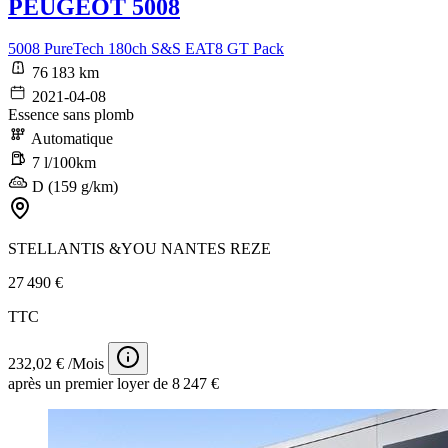
PEUGEOT 5008
5008 PureTech 180ch S&S EAT8 GT Pack
76 183 km
2021-04-08
Essence sans plomb
Automatique
7 l/100km
D (159 g/km)
STELLANTIS &YOU NANTES REZE
27 490 €
TTC
232,02 € /Mois
après un premier loyer de 8 247 €