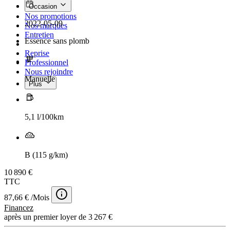
Occasion
Nos promotions
2022-05-09
Nos marques
Entretien
Essence sans plomb
Reprise
Professionnel
Nous rejoindre
Manuelle
Plus
5,1 l/100km
B (115 g/km)
10 890 €
TTC
87,66 € /Mois
Financez
après un premier loyer de 3 267 €