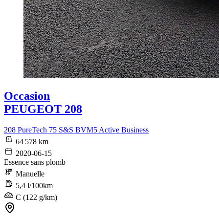
Occasion
PEUGEOT 208
208 PureTech 75 S&S BVM5 Active Business
64 578 km
2020-06-15
Essence sans plomb
Manuelle
5,4 l/100km
C (122 g/km)