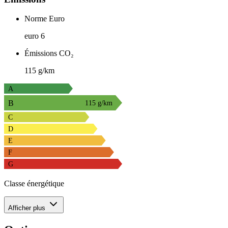
Norme Euro
euro 6
Émissions CO₂
115 g/km
A
B
115 g/km
C
D
E
F
G
Classe énergétique
Afficher plus