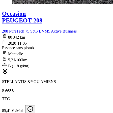
Occasion
PEUGEOT 208
208 PureTech 75 S&S BVM5 Active Business
80 342 km
2020-11-05
Essence sans plomb
Manuelle
5,2 l/100km
B (118 g/km)
STELLANTIS &YOU AMIENS
9 990 €
TTC
85,41 € /Mois