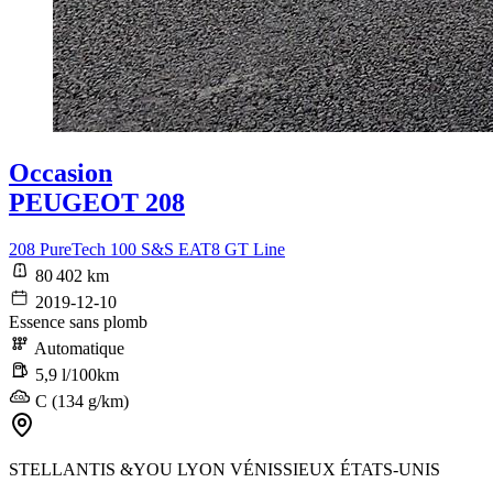
Occasion
PEUGEOT 208
208 PureTech 100 S&S EAT8 GT Line
80 402 km
2019-12-10
Essence sans plomb
Automatique
5,9 l/100km
C (134 g/km)
STELLANTIS &YOU LYON VÉNISSIEUX ÉTATS-UNIS