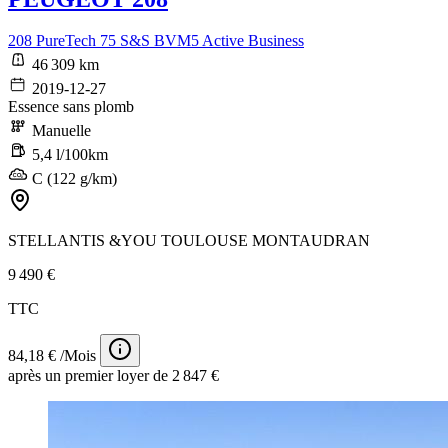
208 PureTech 75 S&S BVM5 Active Business
46 309 km
2019-12-27
Essence sans plomb
Manuelle
5,4 l/100km
C (122 g/km)
STELLANTIS &YOU TOULOUSE MONTAUDRAN
9 490 €
TTC
84,18 € /Mois
après un premier loyer de 2 847 €