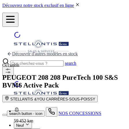
Découvrez notre stock exclusif en ligne
Découvrir d'autres modèles en stock
search
Occasion
PEUGEOT 208
208 PureTech 100 S&S
BVM6 Active Pack
STELLANTIS &YOU CARRIÈRES-SOUS-POISSY
NOS CONCESSIONS
search button - icon
59 452 km
Neuf