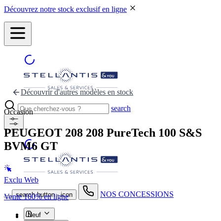
Découvrez notre stock exclusif en ligne
Découvrir d'autres modèles en stock
search
Occasion
PEUGEOT 208
208 PureTech 100 S&S
BVM6 GT
Exclu Web
NOS CONCESSIONS
search button - icon
Vente 100% en ligne
Neuf