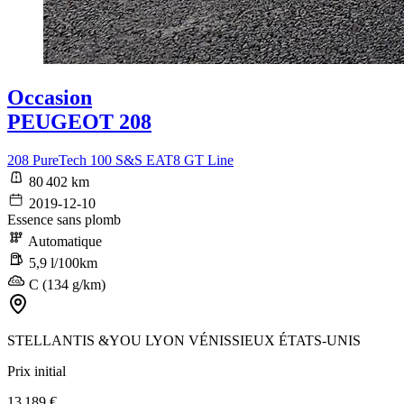
Occasion
PEUGEOT 208
208 PureTech 100 S&S EAT8 GT Line
80 402 km
2019-12-10
Essence sans plomb
Automatique
5,9 l/100km
C (134 g/km)
STELLANTIS &YOU LYON VÉNISSIEUX ÉTATS-UNIS
Prix initial
13 189 €