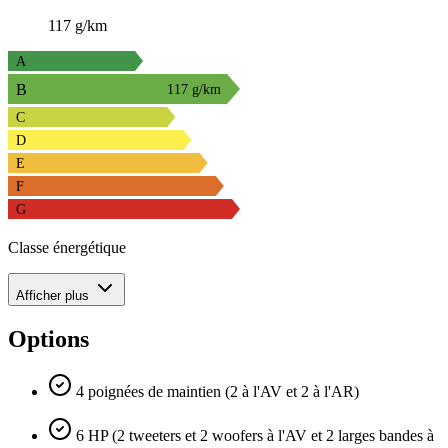
117 g/km
A
B
117 g/km
C
D
E
F
G
Classe énergétique
Afficher plus
Options
4 poignées de maintien (2 à l'AV et 2 à l'AR)
6 HP (2 tweeters et 2 woofers à l'AV et 2 larges bandes à