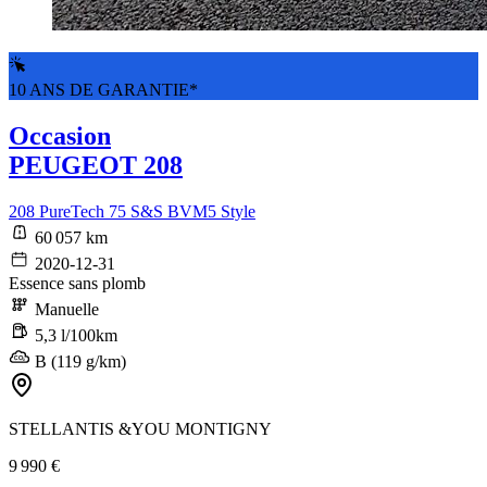
10 ANS DE GARANTIE*
Occasion
PEUGEOT 208
208 PureTech 75 S&S BVM5 Style
60 057 km
2020-12-31
Essence sans plomb
Manuelle
5,3 l/100km
B (119 g/km)
STELLANTIS &YOU MONTIGNY
9 990 €