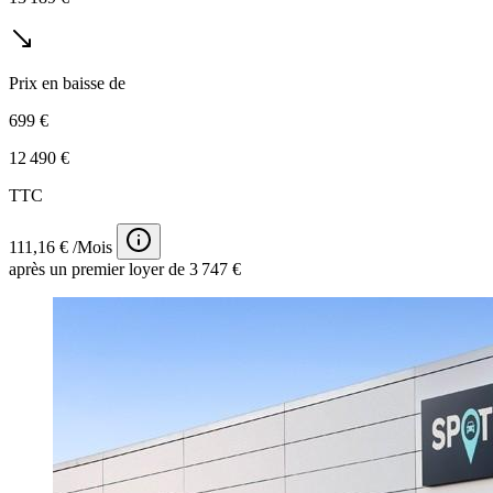
Prix en baisse de
699 €
12 490 €
TTC
111,16 € /Mois
après un premier loyer de 3 747 €