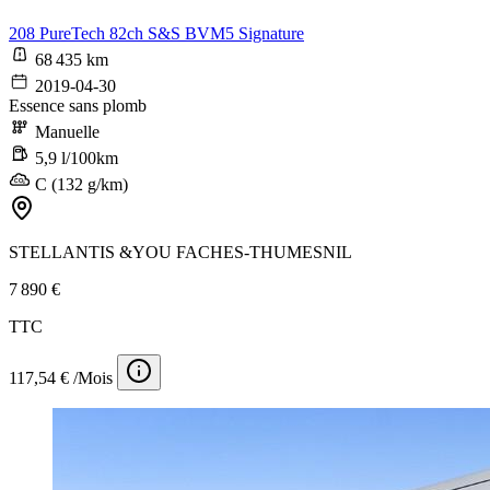
208 PureTech 82ch S&S BVM5 Signature
68 435 km
2019-04-30
Essence sans plomb
Manuelle
5,9 l/100km
C (132 g/km)
STELLANTIS &YOU FACHES-THUMESNIL
7 890 €
TTC
117,54 € /Mois