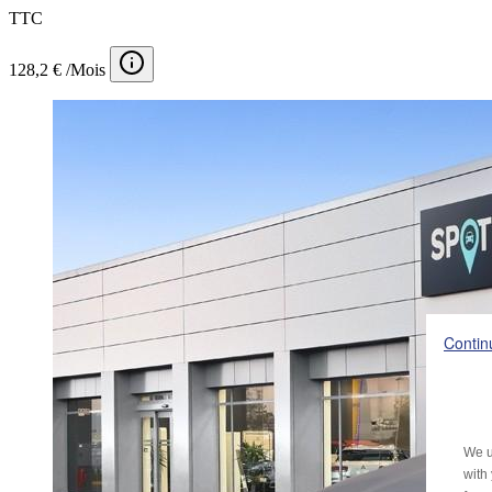
TTC
128,2 € /Mois
Contin
We u
with