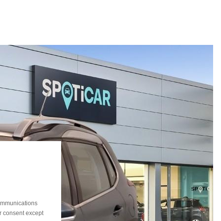
communications
ur consent except