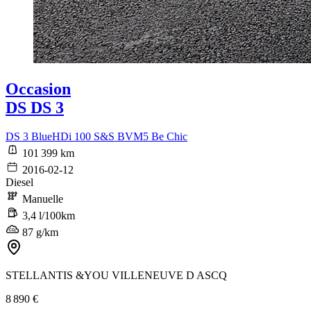
Occasion
DS DS 3
DS 3 BlueHDi 100 S&S BVM5 Be Chic
101 399 km
2016-02-12
Diesel
Manuelle
3,4 l/100km
87 g/km
STELLANTIS &YOU VILLENEUVE D ASCQ
8 890 €