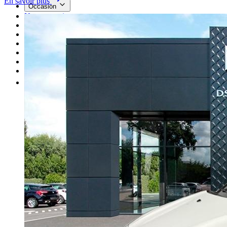
En savoir plus
Occasion
Nos promotions
Nos marques
Entretien
Reprise
Professionnel
Nous rejoindre
Plus