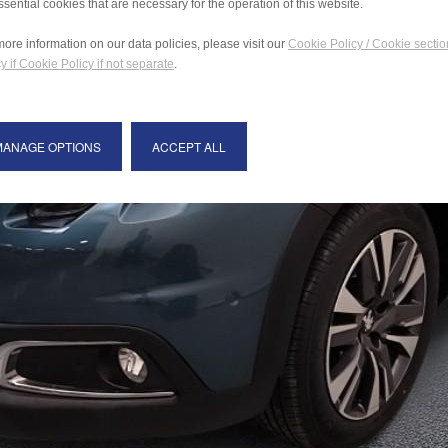
ssential cookies that are necessary for the operation of this website.
more information on our data policies, please visit our
Cookie Policy / Cookie sectio
y if Cookie Policy if not separate
.
MANAGE OPTIONS
ACCEPT ALL