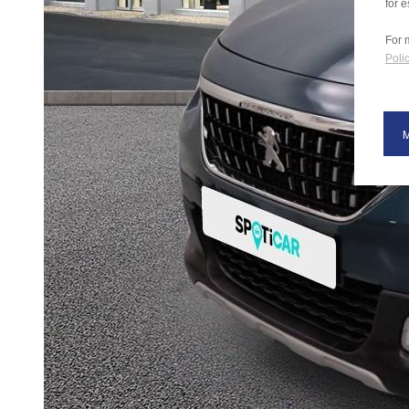
for e
For 
Polic