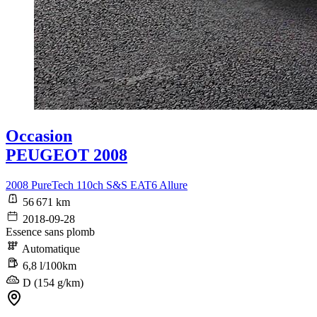
Occasion
PEUGEOT 2008
2008 PureTech 110ch S&S EAT6 Allure
56 671 km
2018-09-28
Essence sans plomb
Automatique
6,8 l/100km
D (154 g/km)