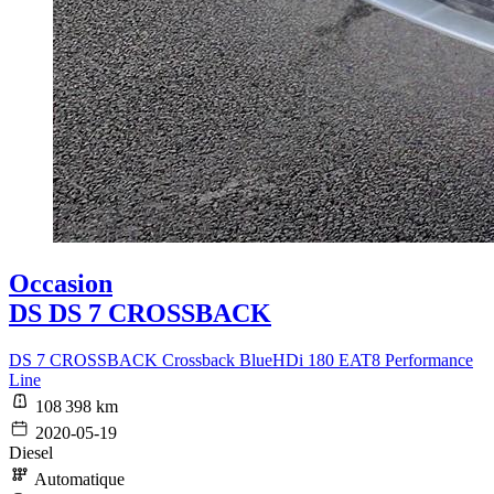
Occasion
DS DS 7 CROSSBACK
DS 7 CROSSBACK Crossback BlueHDi 180 EAT8 Performance
Line
108 398 km
2020-05-19
Diesel
Automatique