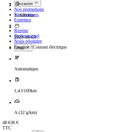
Occasion
Nos promotions
Nos marques
12 606 km
Entretien
Reprise
Professionnel
2024-10-03
Nous rejoindre
Essence / Courant électrique
Plus
Automatique
1,4 l/100km
A (32 g/km)
48 636 €
TTC