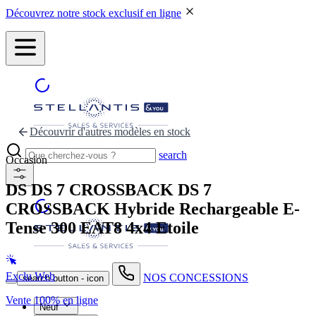
Découvrez notre stock exclusif en ligne
Découvrir d'autres modèles en stock
search
Occasion
DS DS 7 CROSSBACK
DS 7
CROSSBACK Hybride Rechargeable E-
Tense 300 EAT8 4x4 Etoile
Exclu Web
NOS CONCESSIONS
search button - icon
Vente 100% en ligne
Neuf