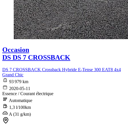
Occasion
DS DS 7 CROSSBACK
DS 7 CROSSBACK Crossback Hybride E-Tense 300 EAT8 4x4
Grand Chic
93 979 km
2020-05-11
Essence / Courant électrique
Automatique
1,3 l/100km
A (31 g/km)