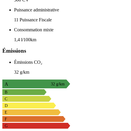
Puissance administrative
11 Puissance Fiscale
Consommation mixte
1,4 l/100km
Émissions
Émissions CO₂
32 g/km
A
32 g/km
B
C
D
E
F
G