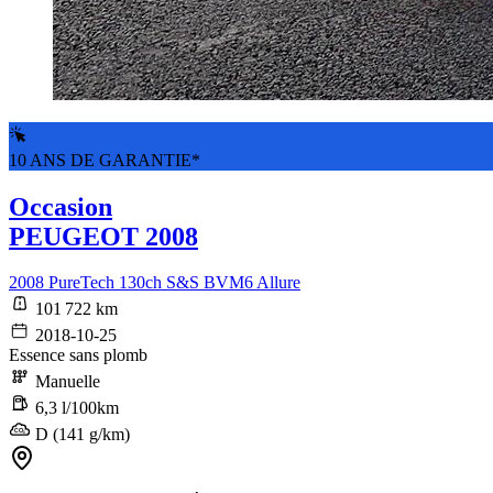
10 ANS DE GARANTIE*
Occasion
PEUGEOT 2008
2008 PureTech 130ch S&S BVM6 Allure
101 722 km
2018-10-25
Essence sans plomb
Manuelle
6,3 l/100km
D (141 g/km)