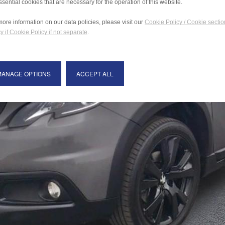
ssential cookies that are necessary for the operation of this website.
more information on our data policies, please visit our
Cookie Policy / Cookie sectio
y if Cookie Policy if not separate
.
MANAGE OPTIONS
ACCEPT ALL