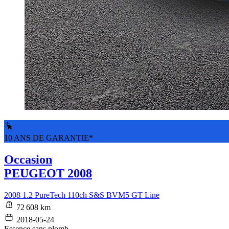
10 ANS DE GARANTIE*
Occasion
PEUGEOT 2008
2008 1.2 PureTech 110ch S&S BVM5 GT Line
72 608 km
2018-05-24
Essence sans plomb