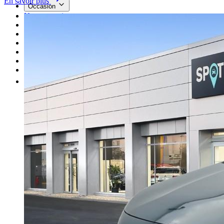
En savoir plus
Occasion
Nos promotions
Nos marques
Entretien
Reprise
Professionnel
Nous rejoindre
Plus