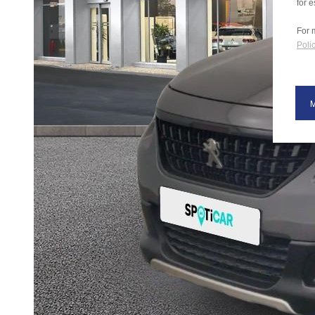
for e
For 
Polic