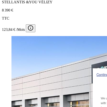
STELLANTIS &YOU VÉLIZY
8 390 €
TTC
123,84 € /Mois
Contin
We u
with