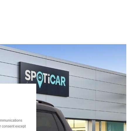
communications
ur consent except