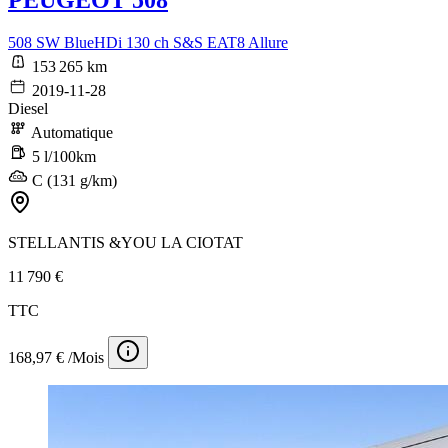
PEUGEOT 508
508 SW BlueHDi 130 ch S&S EAT8 Allure
153 265 km
2019-11-28
Diesel
Automatique
5 l/100km
C (131 g/km)
STELLANTIS &YOU LA CIOTAT
11 790 €
TTC
168,97 € /Mois