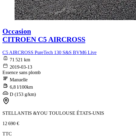
Occasion
CITROEN C5 AIRCROSS
C5 AIRCROSS PureTech 130 S&S BVM6 Live
71 521 km
2019-03-13
Essence sans plomb
Manuelle
6,8 l/100km
D (153 g/km)
STELLANTIS &YOU TOULOUSE ÉTATS-UNIS
12 690 €
TTC