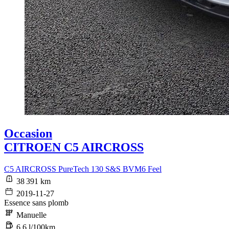
Occasion
CITROEN C5 AIRCROSS
C5 AIRCROSS PureTech 130 S&S BVM6 Feel
38 391 km
2019-11-27
Essence sans plomb
Manuelle
6,6 l/100km