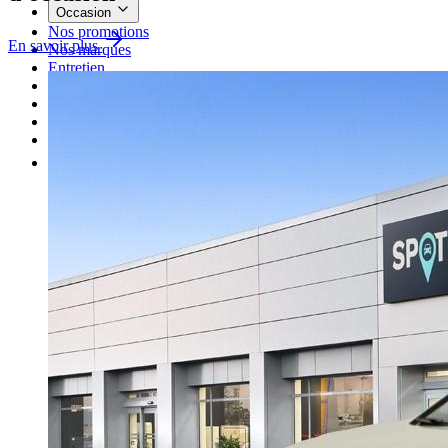
Occasion
Nos promotions
En savoir plus
Nos marques
Entretien
Reprise
Professionnel
Nous rejoindre
Plus