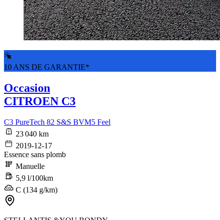
10 ANS DE GARANTIE*
Occasion
CITROEN C3
C3 PureTech 82 S&S BVM5 Feel
23 040 km
2019-12-17
Essence sans plomb
Manuelle
5,9 l/100km
C (134 g/km)