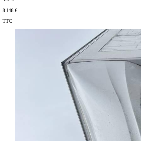
8 148 €
TTC