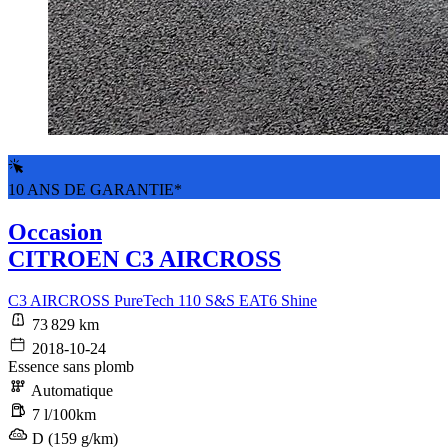
10 ANS DE GARANTIE*
Occasion
CITROEN C3 AIRCROSS
C3 AIRCROSS PureTech 110 S&S EAT6 Shine
73 829 km
2018-10-24
Essence sans plomb
Automatique
7 l/100km
D (159 g/km)