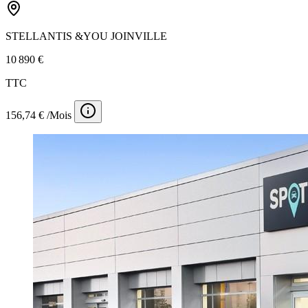
STELLANTIS &YOU JOINVILLE
10 890 €
TTC
156,74 € /Mois