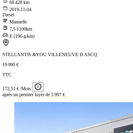
68 428 km
2019-11-04
Diesel
Manuelle
7,5 l/100km
E (196 g/km)
STELLANTIS &YOU VILLENEUVE D ASCQ
19 990 €
TTC
172,51 € /Mois
après un premier loyer de 5 997 €