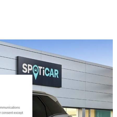
communications
ur consent except