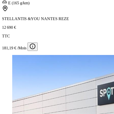
E (165 g/km)
STELLANTIS &YOU NANTES REZE
12 690 €
TTC
181,19 € /Mois