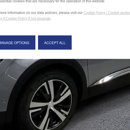
ssential cookies that are necessary for the operation of this website.
more information on our data policies, please visit our
Cookie Policy / Cookie sectio
y if Cookie Policy if not separate
.
MANAGE OPTIONS
ACCEPT ALL