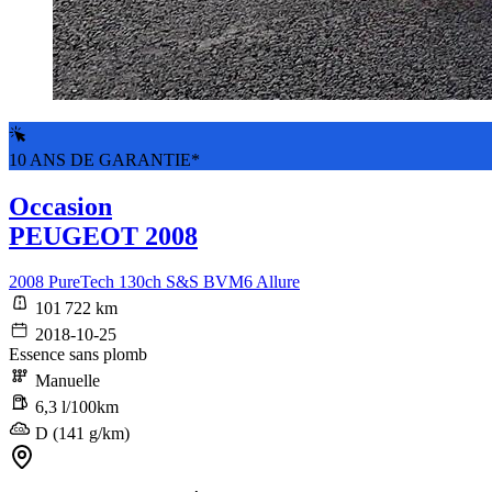
10 ANS DE GARANTIE*
Occasion
PEUGEOT 2008
2008 PureTech 130ch S&S BVM6 Allure
101 722 km
2018-10-25
Essence sans plomb
Manuelle
6,3 l/100km
D (141 g/km)