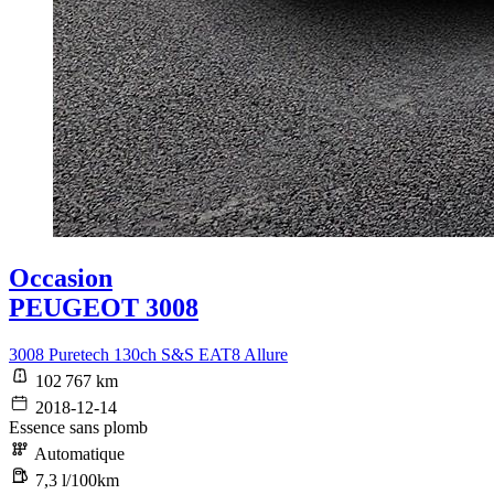
Occasion
PEUGEOT 3008
3008 Puretech 130ch S&S EAT8 Allure
102 767 km
2018-12-14
Essence sans plomb
Automatique
7,3 l/100km