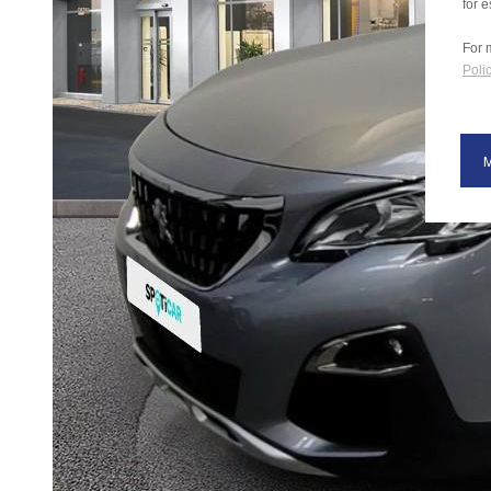
for e
For 
Polic