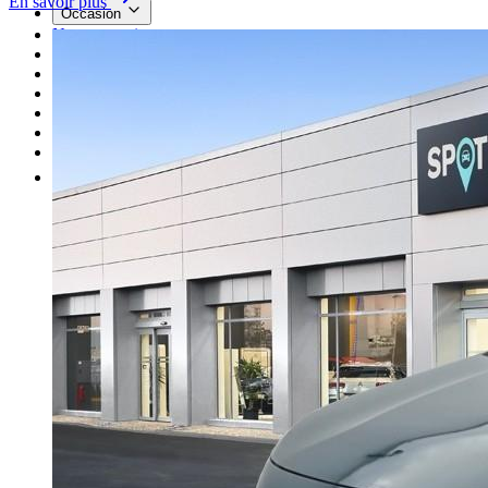
En savoir plus
Occasion
Nos promotions
Nos marques
Entretien
Reprise
Professionnel
Nous rejoindre
Plus