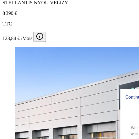
STELLANTIS &YOU VÉLIZY
8 390 €
TTC
123,84 € /Mois
Contin
We u
with