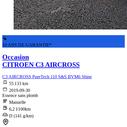
10 ANS DE GARANTIE*
Occasion
CITROEN C3 AIRCROSS
C3 AIRCROSS PureTech 110 S&S BVM6 Shine
55 133 km
2019-09-30
Essence sans plomb
Manuelle
6,2 l/100km
D (141 g/km)