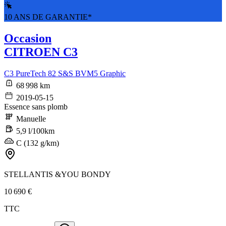
10 ANS DE GARANTIE*
Occasion
CITROEN C3
C3 PureTech 82 S&S BVM5 Graphic
68 998 km
2019-05-15
Essence sans plomb
Manuelle
5,9 l/100km
C (132 g/km)
STELLANTIS &YOU BONDY
10 690 €
TTC