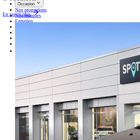
Occasion
Nos promotions
En savoir plus
Nos marques
Entretien
Reprise
Professionnel
Nous rejoindre
Plus