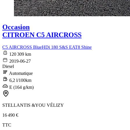
Occasion
CITROEN C5 AIRCROSS
C5 AIRCROSS BlueHDi 180 S&S EAT8 Shine
120 309 km
2019-06-27
Diesel
Automatique
6,2 l/100km
E (164 g/km)
STELLANTIS &YOU VÉLIZY
16 490 €
TTC