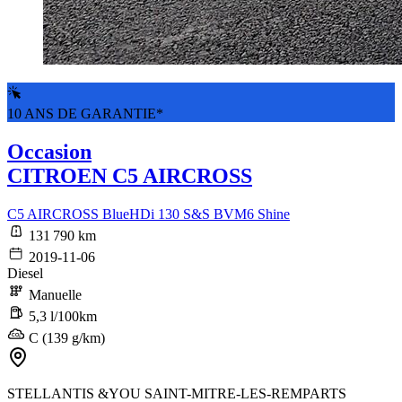
10 ANS DE GARANTIE*
Occasion
CITROEN C5 AIRCROSS
C5 AIRCROSS BlueHDi 130 S&S BVM6 Shine
131 790 km
2019-11-06
Diesel
Manuelle
5,3 l/100km
C (139 g/km)
STELLANTIS &YOU SAINT-MITRE-LES-REMPARTS