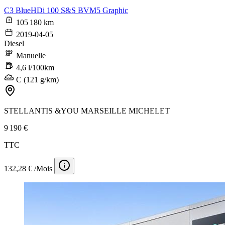
C3 BlueHDi 100 S&S BVM5 Graphic
105 180 km
2019-04-05
Diesel
Manuelle
4,6 l/100km
C (121 g/km)
STELLANTIS &YOU MARSEILLE MICHELET
9 190 €
TTC
132,28 € /Mois