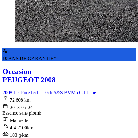
10 ANS DE GARANTIE*
Occasion
PEUGEOT 2008
2008 1.2 PureTech 110ch S&S BVM5 GT Line
72 608 km
2018-05-24
Essence sans plomb
Manuelle
4,4 l/100km
103 g/km