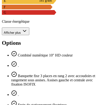
E
181 g/km
F
G
Classe énergétique
Afficher plus
Options
Combiné numérique 10'' HD couleur
.
Banquette fixe 3 places en rang 2 avec accoudoirs et
rangement sous assises. Assises gauche et centrale avec
fixation ISOFIX
.
Frein de stationnement électrique