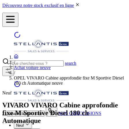
Découvrez notre stock exclusif en ligne
/
search
Achat voiture neuve
/
OPEL VIVARO Cabine approfondie fixe M Sportive Diesel
180 ch Automatique neuve
Neuf
VIVARO
VIVARO Cabine approfondie
fixe M Sportive Diesel 180 ch
NOS CONCESSIONS
search button - icon
Automatique
Neuf