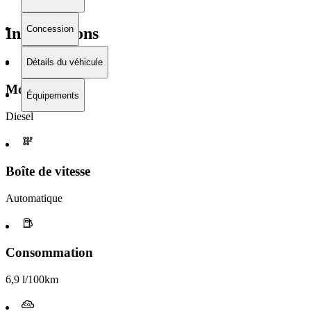
Concession
Informations
Détails du véhicule
Moteur
Équipements
Diesel
Boîte de vitesse​
Automatique
Consommation
6,9 l/100km