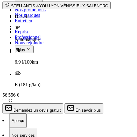
Occasion
STELLANTIS &YOU LYON VÉNISSIEUX SALENGRO
Nos promotions
Nos marques
Diesel
Entretien
Reprise
Professionnel
Automatique
Nous rejoindre
Plus
6,9 l/100km
E (181 g/km)
56 556 €
TTC
Demandez un devis gratuit
En savoir plus
Aperçu
Nos services