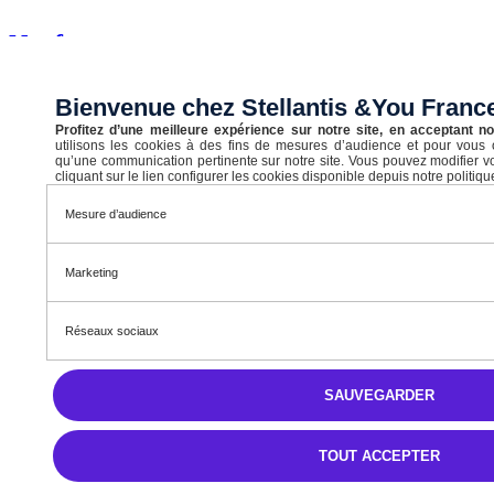
Neuf
CORSA
Bienvenue chez Stellantis &You Fran
Corsa Ultimate 1.2 Turbo Hybrid 110ch Automatique
Profitez d’une meilleure expérience sur notre site, en acceptant n
Essence
utilisons les cookies à des fins de mesures d’audience et pour vous o
qu’une communication pertinente sur notre site. Vous pouvez modifier 
Automatique
cliquant sur le lien configurer les cookies disponible depuis notre politique
4,5 l/100km
Mesure d’audience
B (103 g/km)
Marketing
STELLANTIS &YOU LYON VÉNISSIEUX SALENGRO
Prix initial
Réseaux sociaux
30 090 €
SAUVEGARDER
Prix en baisse de
TOUT ACCEPTER
1 600 €