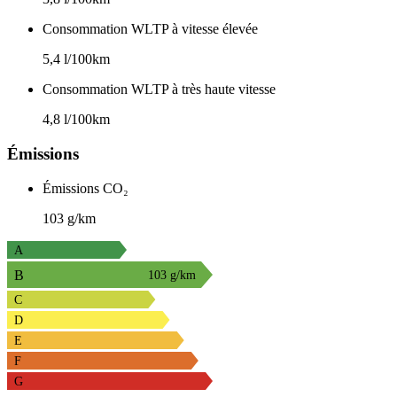
Consommation WLTP à vitesse élevée
5,4 l/100km
Consommation WLTP à très haute vitesse
4,8 l/100km
Émissions
Émissions CO₂
103 g/km
A
B
103 g/km
C
D
E
F
G