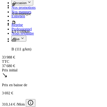
Occasion
Nos promotions
Nos marques
Automatique
Entretien
Reprise
Professionnel
4,9 l/100km
Nous rejoindre
Plus
B (111 g/km)
33 988 €
TTC
37 680 €
Prix initial
Prix en baisse de
3 692 €
310,14 € /Mois