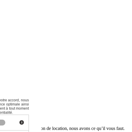
votre accord, nous
nce optimale ainsi
ment à tout moment
ntialité.
 un
crédit
ou une solution de location, nous avons ce qu’il vous faut.