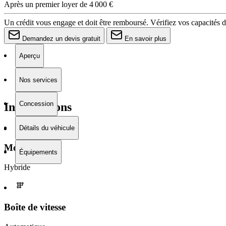
Après un premier loyer de 4 000 €
Un crédit vous engage et doit être remboursé. Vérifiez vos capacités
Demandez un devis gratuit
En savoir plus
Aperçu
Nos services
Concession
Informations
Détails du véhicule
Moteur
Équipements
Hybride
Boîte de vitesse​