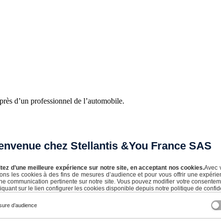
près d’un professionnel de l’automobile.
envenue chez Stellantis &You France SAS
itez d’une meilleure expérience sur notre site, en acceptant nos cookies.
Avec 
isons les cookies à des fins de mesures d’audience et pour vous offrir une expérie
ne communication pertinente sur notre site. Vous pouvez modifier votre consente
iquant sur le lien configurer les cookies disponible depuis notre politique de confide
ure d’audience
ensualités flexibles et adaptées à votre budget. Que vous optiez pour