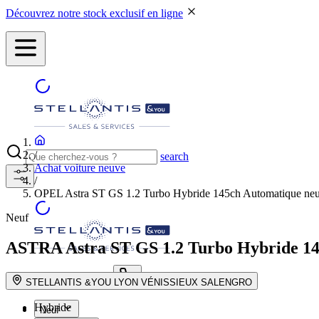
Découvrez notre stock exclusif en ligne
/
search
Achat voiture neuve
/
OPEL Astra ST GS 1.2 Turbo Hybride 145ch Automatique ne
Neuf
ASTRA
Astra ST GS 1.2 Turbo Hybride 1
NOS CONCESSIONS
search button - icon
STELLANTIS &YOU LYON VÉNISSIEUX SALENGRO
Hybride
Neuf