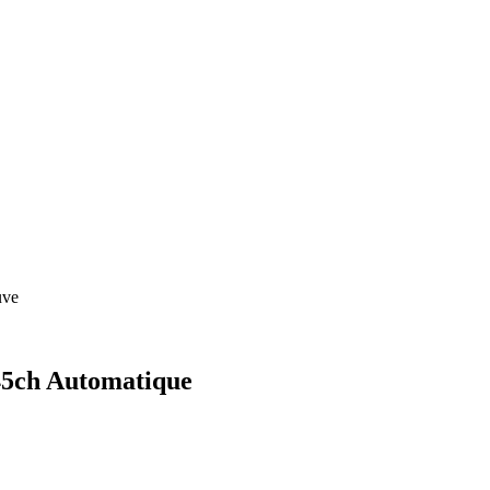
uve
45ch Automatique