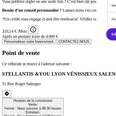
Vous préférez régler en une seule fois ? C’est bien sûr possible.
Mar
Besoin d’un conseil personnalisé ?
Laissez-nous vos coordonnées : l
*Un crédit vous engage et doit être remboursé. Vérifiez vos capacit
Rés
310,14 € /Mois
S
Après un premier loyer de 4 000 €
Personnalisez votre financement
CONTACTEZ-NOUS
Point de vente
Ce véhicule se trouve à l'adresse suivante :
STELLANTIS &YOU LYON VÉNISSIEUX SALE
51 Rue Roger Salengro
Horaires de la concession
Vente:
Fermé
- Nous ouvrons à 08:30 heures
Entretien: