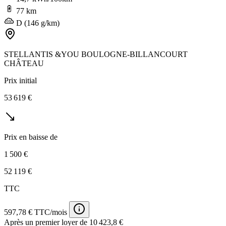
77 km
D (146 g/km)
STELLANTIS &YOU BOULOGNE-BILLANCOURT
CHÂTEAU
Prix initial
53 619 €
Prix en baisse de
1 500 €
52 119 €
TTC
597,78 € TTC/mois
Après un premier loyer de 10 423,8 €