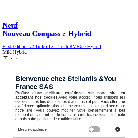
Neuf
Nouveau Compass e-Hybrid
First Edition 1.2 Turbo T3 145 ch BVR6 e-Hybrid
Mild Hybrid
Automatique
5,7 l/100km
C (130 g/km)
Bienvenue chez Stellantis &You
France SAS
STELLANTIS &YOU BOULOGNE-BILLANCOURT
Profitez d’une meilleure expérience sur notre site, en
acceptant nos cookies.
Avec votre accord, nous utilisons les
CHÂTEAU
cookies à des fins de mesures d’audience et pour vous offrir une
expérience optimale ainsi qu’une communication pertinente sur
Prix initial
notre site. Vous pouvez modifier votre consentement à tout
moment en cliquant sur le lien configurer les cookies disponible
depuis notre politique de confidentialité.
46 640 €
Mesure d’audience