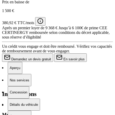
Prix en baisse de
1 500 €
380,92 € TTC/mois
Après un premier loyer de 9 368 €
Jusqu’à 6 100€ de prime CEE
CERTINERGY remboursée selon conditions du décret applicable,
sous réserve d’éligibilité
Un crédit vous engage et doit être remboursé. Vérifiez vos capacités
de remboursement avant de vous engager.
Demandez un devis gratuit
En savoir plus
Aperçu
Nos services
Concession
Informations
Détails du véhicule
Moteur