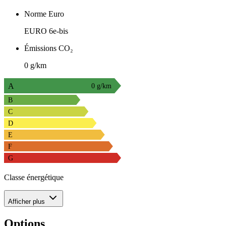
Norme Euro
EURO 6e-bis
Émissions CO₂
0 g/km
A
0 g/km
B
C
D
E
F
G
Classe énergétique
Afficher plus
Options