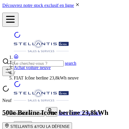
Découvrez notre stock exclusif en ligne
/
search
Achat voiture neuve
/
FIAT Icône berline 23,8kWh neuve
Neuf
500e Berline
Icône berline 23,8kWh
NOS CONCESSIONS
search button - icon
Neuf
STELLANTIS &YOU LA DÉFENSE