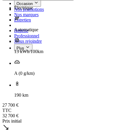
Occasion
Électrique
Nos promotions
Nos marques
Entretien
Automatique
Reprise
Professionnel
Nous rejoindre
Plus
13 kWh/100km
A (0 g/km)
190 km
27 700 €
TTC
32 700 €
Prix initial