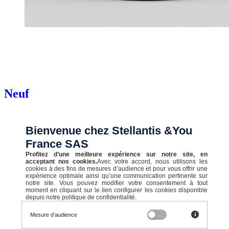
Neuf
500e Berline
Bienvenue chez Stellantis &You
Icône berline 23,8kWh
Électrique
France SAS
Automatique
Profitez d’une meilleure expérience sur notre site, en
acceptant nos cookies.
Avec votre accord, nous utilisons les
13 kWh/100km
cookies à des fins de mesures d’audience et pour vous offrir une
190 km
expérience optimale ainsi qu’une communication pertinente sur
notre site. Vous pouvez modifier votre consentement à tout
A (0 g/km)
moment en cliquant sur le lien configurer les cookies disponible
depuis notre politique de confidentialité.
Mesure d’audience
STELLANTIS &YOU LYON VENISSIEUX SALENGRO