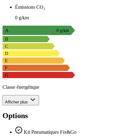
Émissions CO₂
0 g/km
A
0 g/km
B
C
D
E
F
G
Classe énergétique
Afficher plus
Options
Kit Pneumatiques Fix&Go