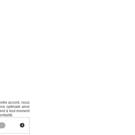
votre accord, nous
nce optimale ainsi
ment à tout moment
ntialité.