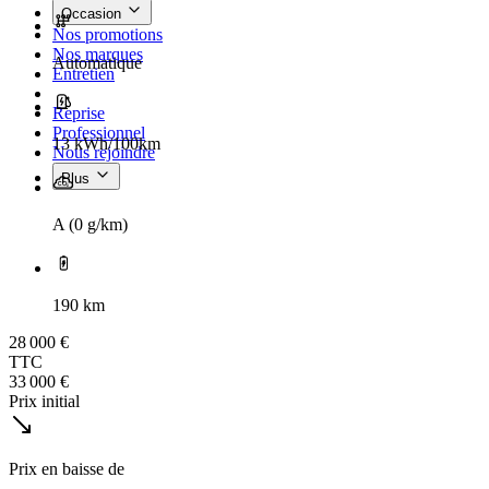
Occasion
Nos promotions
Nos marques
Automatique
Entretien
Reprise
Professionnel
13 kWh/100km
Nous rejoindre
Plus
A (0 g/km)
190 km
28 000 €
TTC
33 000 €
Prix initial
Prix en baisse de