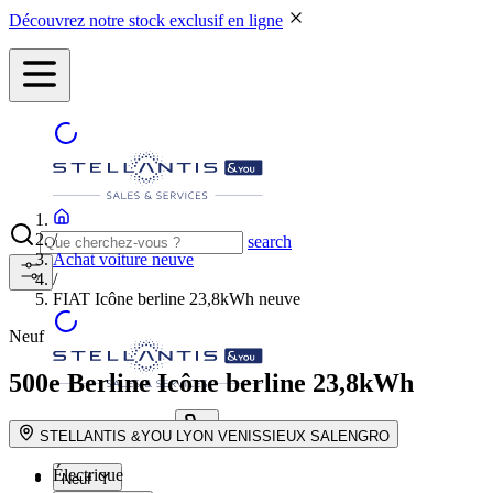
Découvrez notre stock exclusif en ligne
/
search
Achat voiture neuve
/
FIAT Icône berline 23,8kWh neuve
Neuf
500e Berline
Icône berline 23,8kWh
NOS CONCESSIONS
search button - icon
STELLANTIS &YOU LYON VENISSIEUX SALENGRO
Électrique
Neuf