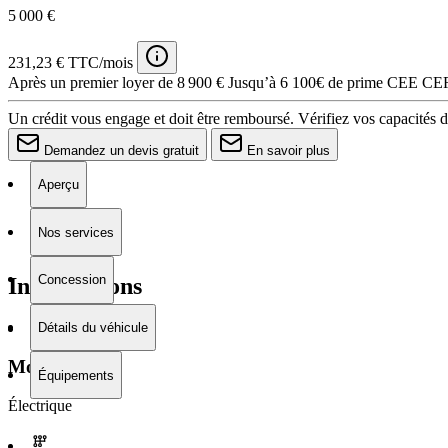
5 000 €
231,23 € TTC/mois
Après un premier loyer de 8 900 €
Jusqu’à 6 100€ de prime CEE CERT
Un crédit vous engage et doit être remboursé. Vérifiez vos capacités
Demandez un devis gratuit
En savoir plus
Aperçu
Nos services
Concession
Informations
Détails du véhicule
Moteur
Équipements
Électrique