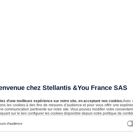
envenue chez Stellantis &You France SAS
itez d’une meilleure expérience sur notre site, en acceptant nos cookies.
Avec 
isons les cookies à des fins de mesures d’audience et pour vous offrir une expérie
ne communication pertinente sur notre site. Vous pouvez modifier votre consente
iquant sur le lien configurer les cookies disponible depuis notre politique de confide
près d’un professionnel de l’automobile.
ure d’audience