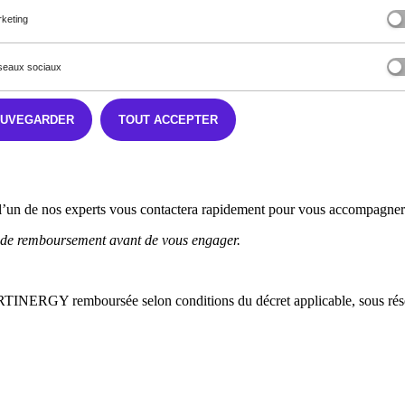
keting
eaux sociaux
AUVEGARDER
TOUT ACCEPTER
ensualités flexibles et adaptées à votre budget. Que vous optiez pour
’un de nos experts vous contactera rapidement pour vous accompagner v
és de remboursement avant de vous engager.
INERGY remboursée selon conditions du décret applicable, sous réser