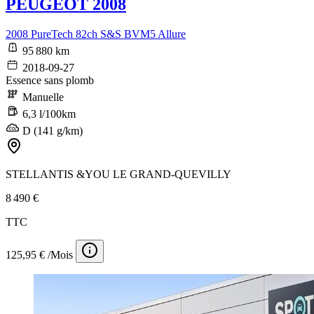
PEUGEOT 2008
2008 PureTech 82ch S&S BVM5 Allure
95 880 km
2018-09-27
Essence sans plomb
Manuelle
6,3 l/100km
D (141 g/km)
STELLANTIS &YOU LE GRAND-QUEVILLY
8 490 €
TTC
125,95 € /Mois