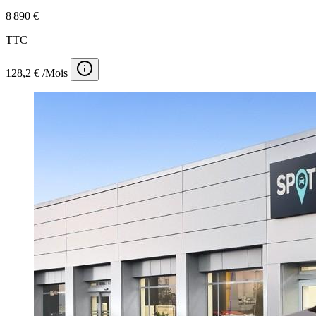
8 890 €
TTC
128,2 € /Mois