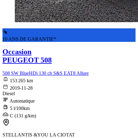
10 ANS DE GARANTIE*
Occasion
PEUGEOT 508
508 SW BlueHDi 130 ch S&S EAT8 Allure
153 265 km
2019-11-28
Diesel
Automatique
5 l/100km
C (131 g/km)
STELLANTIS &YOU LA CIOTAT