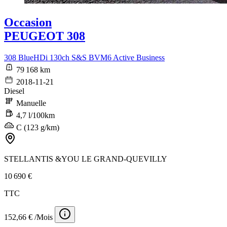
Occasion
PEUGEOT 308
308 BlueHDi 130ch S&S BVM6 Active Business
79 168 km
2018-11-21
Diesel
Manuelle
4,7 l/100km
C (123 g/km)
STELLANTIS &YOU LE GRAND-QUEVILLY
10 690 €
TTC
152,66 € /Mois