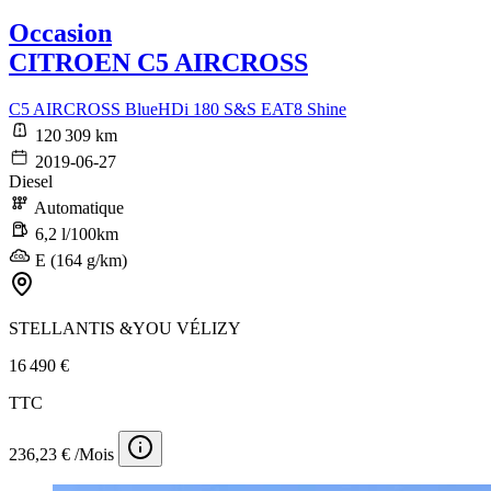
Occasion
CITROEN C5 AIRCROSS
C5 AIRCROSS BlueHDi 180 S&S EAT8 Shine
120 309 km
2019-06-27
Diesel
Automatique
6,2 l/100km
E (164 g/km)
STELLANTIS &YOU VÉLIZY
16 490 €
TTC
236,23 € /Mois