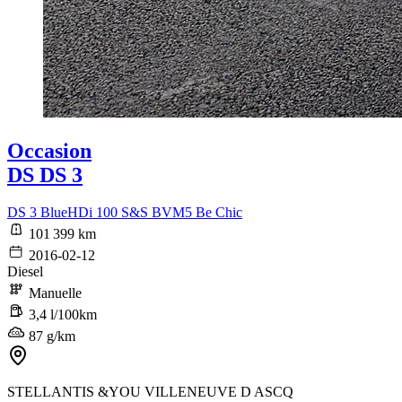
Occasion
DS DS 3
DS 3 BlueHDi 100 S&S BVM5 Be Chic
101 399 km
2016-02-12
Diesel
Manuelle
3,4 l/100km
87 g/km
STELLANTIS &YOU VILLENEUVE D ASCQ