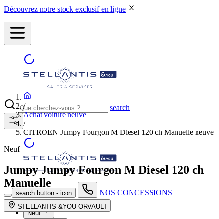
Découvrez notre stock exclusif en ligne
/
search
Achat voiture neuve
/
CITROEN Jumpy Fourgon M Diesel 120 ch Manuelle neuve
Neuf
Jumpy
Jumpy Fourgon M Diesel 120 ch
Manuelle
NOS CONCESSIONS
search button - icon
STELLANTIS &YOU ORVAULT
Neuf