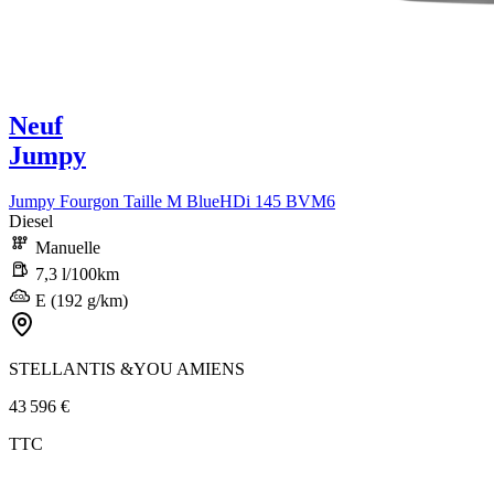
Neuf
Jumpy
Jumpy Fourgon Taille M BlueHDi 145 BVM6
Diesel
Manuelle
7,3 l/100km
E (192 g/km)
STELLANTIS &YOU AMIENS
43 596 €
TTC