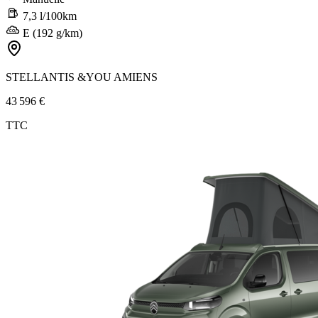
7,3 l/100km
E (192 g/km)
STELLANTIS &YOU AMIENS
43 596 €
TTC