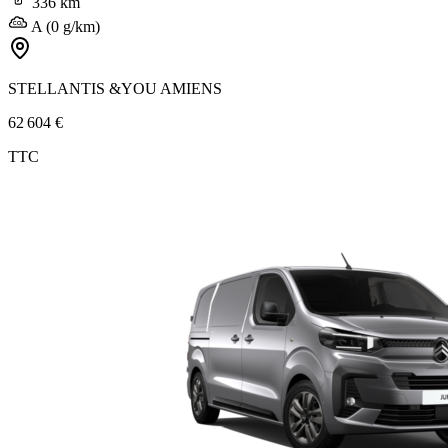
336 km
A (0 g/km)
STELLANTIS &YOU AMIENS
62 604 €
TTC