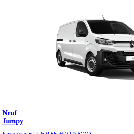
Neuf
Jumpy
Jumpy Fourgon Taille M BlueHDi 145 BVM6