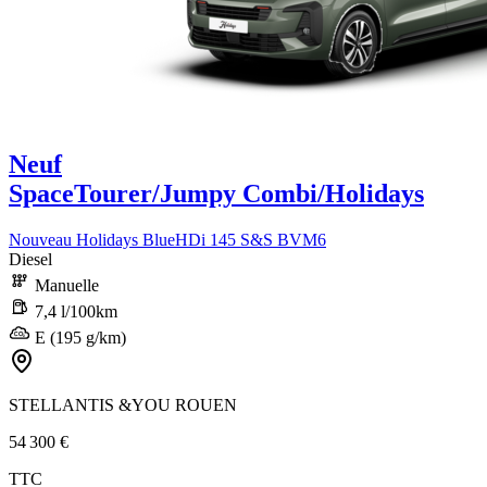
Neuf
SpaceTourer/Jumpy Combi/Holidays
Nouveau Holidays BlueHDi 145 S&S BVM6
Diesel
Manuelle
7,4 l/100km
E (195 g/km)
STELLANTIS &YOU ROUEN
54 300 €
TTC