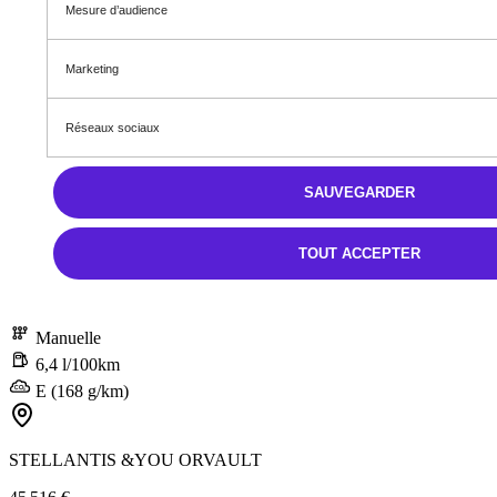
Mesure d’audience
Marketing
Réseaux sociaux
SAUVEGARDER
Neuf
Jumpy
TOUT ACCEPTER
Jumpy Fourgon M Diesel 150 ch Manuelle
Diesel
Manuelle
6,4 l/100km
E (168 g/km)
STELLANTIS &YOU ORVAULT