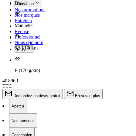
Diesel
Occasion
Nos promotions
Nos marques
Entretien
Manuelle
Reprise
Professionnel
Nous rejoindre
6,5 l/100km
Plus
E (170 g/km)
40 896 €
TTC
Demandez un devis gratuit
En savoir plus
Aperçu
Nos services
Concession