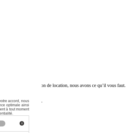
 un
crédit
ou une solution de location, nous avons ce qu’il vous faut.
ers la formule idéale.
votre accord, nous
nce optimale ainsi
ment à tout moment
ntialité.