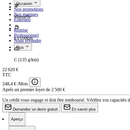
Occasion
Nos promotions
Nos marques
Manuelle
Entretien
Reprise
Professionnel
6 l/100km
Nous rejoindre
Plus
C (135 g/km)
22 620 €
TTC
248,4 € /Mois
Après un premier loyer de 2 500 €
Un crédit vous engage et doit être remboursé. Vérifiez vos capacités
Demandez un devis gratuit
En savoir plus
Aperçu