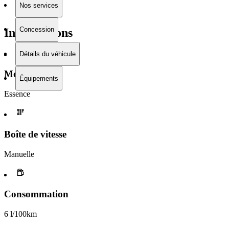
Nos services
Concession
Informations
Détails du véhicule
Moteur
Équipements
Essence
Boîte de vitesse​
Manuelle
Consommation
6 l/100km