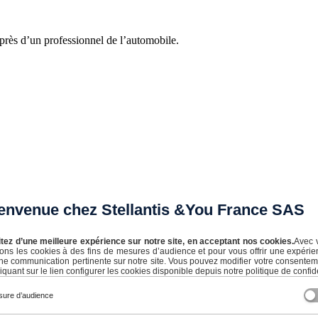
près d’un professionnel de l’automobile.
ensualités flexibles et adaptées à votre budget. Que vous optiez pour
envenue chez Stellantis &You France SAS
’un de nos experts vous contactera rapidement pour vous accompagner v
itez d’une meilleure expérience sur notre site, en acceptant nos cookies.
Avec 
isons les cookies à des fins de mesures d’audience et pour vous offrir une expérie
ne communication pertinente sur notre site. Vous pouvez modifier votre consente
és de remboursement avant de vous engager.
iquant sur le lien configurer les cookies disponible depuis notre politique de confide
ure d’audience