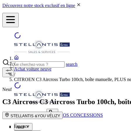
Découvrez notre stock exclusif en ligne
/
search
Achat voiture neuve
/
CITROEN C3 Aircross Turbo 100ch, boîte manuelle, PLUS n
Neuf
C3 Aircross
C3 Aircross Turbo 100ch, boî
NOS CONCESSIONS
search button - icon
STELLANTIS &YOU VÉLIZY
Essence
Neuf