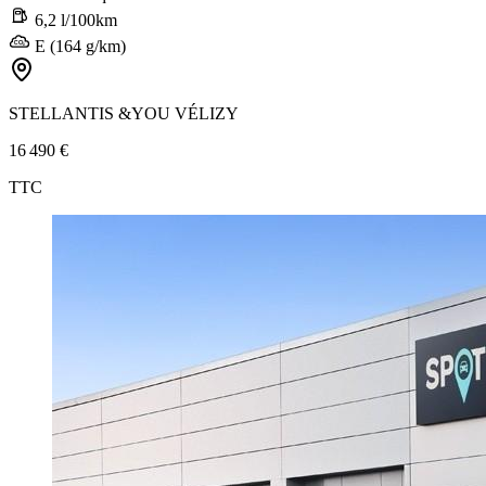
6,2 l/100km
E (164 g/km)
STELLANTIS &YOU VÉLIZY
16 490 €
TTC