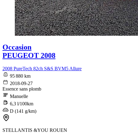
Occasion
PEUGEOT 2008
2008 PureTech 82ch S&S BVM5 Allure
95 880 km
2018-09-27
Essence sans plomb
Manuelle
6,3 l/100km
D (141 g/km)
STELLANTIS &YOU ROUEN