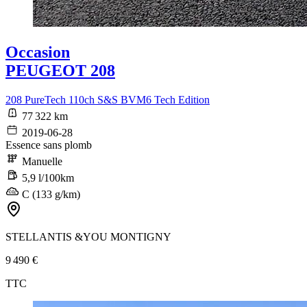
Occasion
PEUGEOT 208
208 PureTech 110ch S&S BVM6 Tech Edition
77 322 km
2019-06-28
Essence sans plomb
Manuelle
5,9 l/100km
C (133 g/km)
STELLANTIS &YOU MONTIGNY
9 490 €
TTC