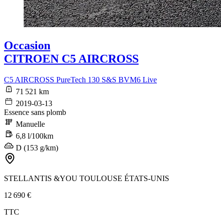
Occasion
CITROEN C5 AIRCROSS
C5 AIRCROSS PureTech 130 S&S BVM6 Live
71 521 km
2019-03-13
Essence sans plomb
Manuelle
6,8 l/100km
D (153 g/km)
STELLANTIS &YOU TOULOUSE ÉTATS-UNIS
12 690 €
TTC