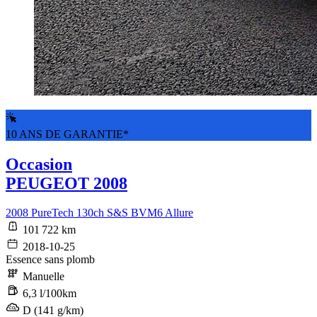
10 ANS DE GARANTIE*
Occasion
PEUGEOT 2008
2008 PureTech 130ch S&S BVM6 Allure
101 722 km
2018-10-25
Essence sans plomb
Manuelle
6,3 l/100km
D (141 g/km)