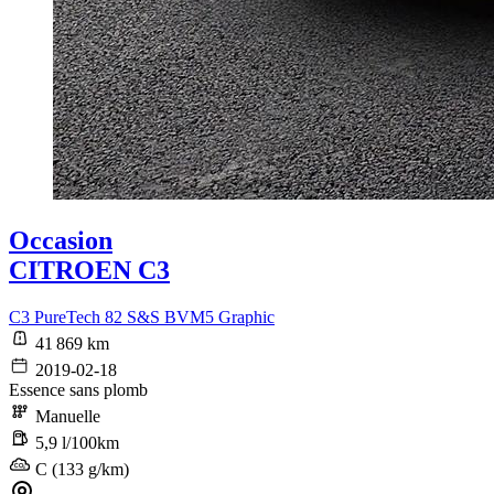
Occasion
CITROEN C3
C3 PureTech 82 S&S BVM5 Graphic
41 869 km
2019-02-18
Essence sans plomb
Manuelle
5,9 l/100km
C (133 g/km)