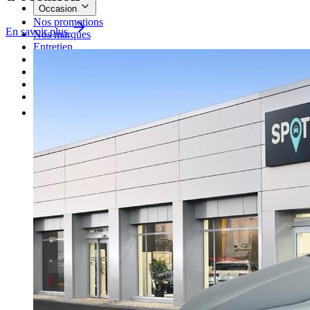
Occasion
Nos promotions
En savoir plus
Nos marques
Entretien
Reprise
Professionnel
Nous rejoindre
Plus