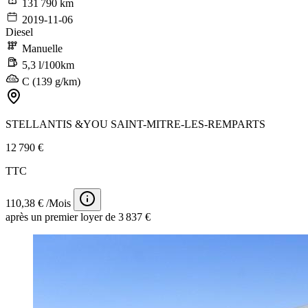
131 790 km
2019-11-06
Diesel
Manuelle
5,3 l/100km
C (139 g/km)
STELLANTIS &YOU SAINT-MITRE-LES-REMPARTS
12 790 €
TTC
110,38 € /Mois
après un premier loyer de 3 837 €