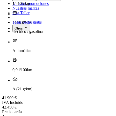
15.105 km
Nuestras promociones
Nuestras marcas
Cita Taller
Tasar coche gratis
2025-07-08
Otros
eléctrico / gasolina
Automática
0,9 l/100km
A (21 g/km)
41.900 €
IVA Incluido
42.450 €
Precio tarifa