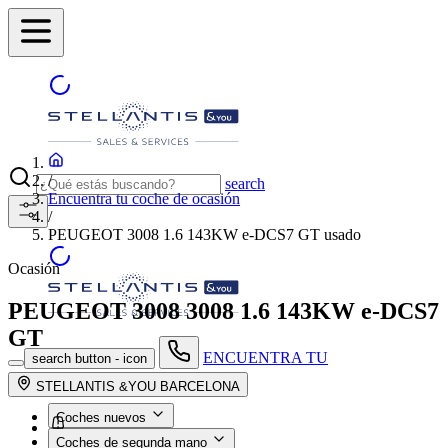
/
search
Encuentra tu coche de ocasión
/
PEUGEOT 3008 1.6 143KW e-DCS7 GT usado
Ocasión
PEUGEOT 3008
3008 1.6 143KW e-DCS7
GT
ENCUENTRA TU
search button - icon
CONCESIONARIO
STELLANTIS &YOU BARCELONA
Coches nuevos
Coches de segunda mano