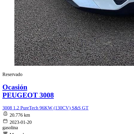
Reservado
Ocasión
PEUGEOT 3008
3008 1.2 PureTech 96KW (130CV) S&S GT
20.776 km
2023-01-20
gasolina