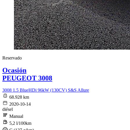
Reservado
Ocasión
PEUGEOT 3008
3008 1.5 BlueHDi 96kW (130CV) S&S Allure
68.928 km
2020-10-14
diésel
Manual
5,2 l/100km