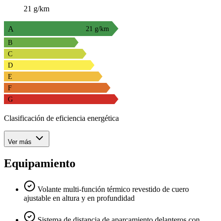
21 g/km
A
21 g/km
B
C
D
E
F
G
Clasificación de eficiencia energética
Ver más
Equipamiento
Volante multi-función térmico revestido de cuero
ajustable en altura y en profundidad
Sistema de distancia de aparcamiento delanteros con