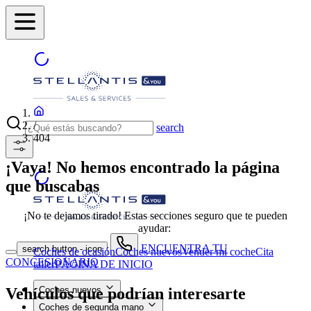
/
search
404
¡Vaya! No hemos encontrado la página
que buscabas
¡No te dejamos tirado! Estas secciones seguro que te pueden
ayudar:
ENCUENTRA TU
search button - icon
Coches de ocasión
Coches nuevos
Vender mi coche
Cita
CONCESIONARIO
taller
PÁGINA DE INICIO
Vehículos que podrían interesarte
Coches nuevos
Coches de segunda mano