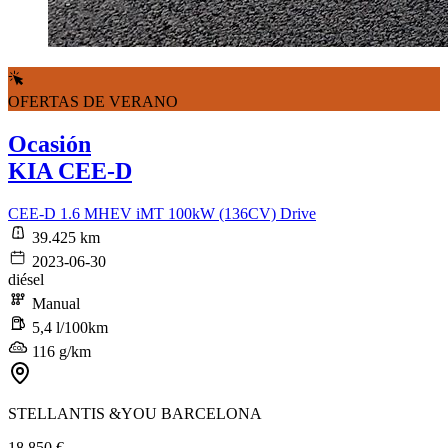
OFERTAS DE VERANO
Ocasión
KIA CEE-D
CEE-D 1.6 MHEV iMT 100kW (136CV) Drive
39.425 km
2023-06-30
diésel
Manual
5,4 l/100km
116 g/km
STELLANTIS &YOU BARCELONA
18.850 €