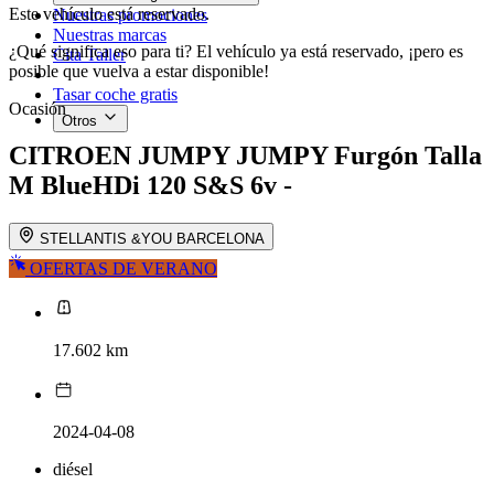
Este vehículo está reservado.
Nuestras promociones
Nuestras marcas
¿Qué significa eso para ti? El vehículo ya está reservado, ¡pero es
Cita Taller
posible que vuelva a estar disponible!
Tasar coche gratis
Ocasión
Otros
CITROEN JUMPY
JUMPY Furgón Talla
M BlueHDi 120 S&S 6v -
STELLANTIS &YOU BARCELONA
OFERTAS DE VERANO
17.602 km
2024-04-08
diésel