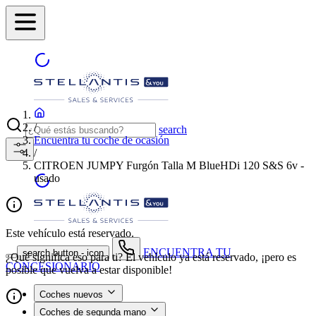
/
search
Encuentra tu coche de ocasión
/
CITROEN JUMPY Furgón Talla M BlueHDi 120 S&S 6v -
usado
Este vehículo está reservado.
ENCUENTRA TU
search button - icon
¿Qué significa eso para ti? El vehículo ya está reservado, ¡pero es
CONCESIONARIO
posible que vuelva a estar disponible!
Coches nuevos
Coches de segunda mano