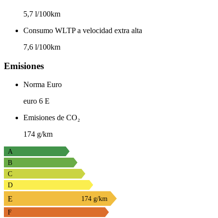
5,7 l/100km
Consumo WLTP a velocidad extra alta
7,6 l/100km
Emisiones
Norma Euro
euro 6 E
Emisiones de CO₂
174 g/km
A
B
C
D
E
174 g/km
F