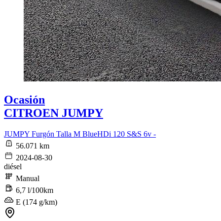
Ocasión
CITROEN JUMPY
JUMPY Furgón Talla M BlueHDi 120 S&S 6v -
56.071 km
2024-08-30
diésel
Manual
6,7 l/100km
E (174 g/km)