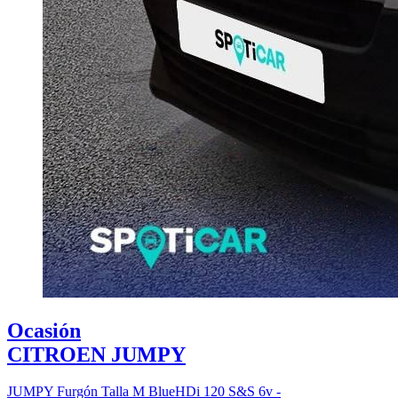
Ocasión
CITROEN JUMPY
JUMPY Furgón Talla M BlueHDi 120 S&S 6v -