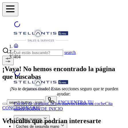
/
search
404
¡Vaya! No hemos encontrado la página
que buscabas
¡No te dejamos tirado! Estas secciones seguro que te pueden
ayudar:
ENCUENTRA TU
search button - icon
Coches de ocasión
Coches nuevos
Vender mi coche
Cita
CONCESIONARIO
taller
PÁGINA DE INICIO
Vehículos que podrían interesarte
Coches nuevos
Coches de segunda mano