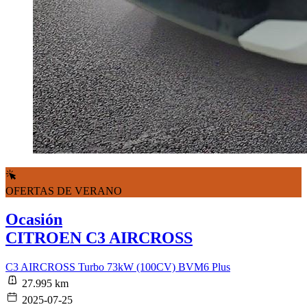
OFERTAS DE VERANO
Ocasión
CITROEN C3 AIRCROSS
C3 AIRCROSS Turbo 73kW (100CV) BVM6 Plus
27.995 km
2025-07-25