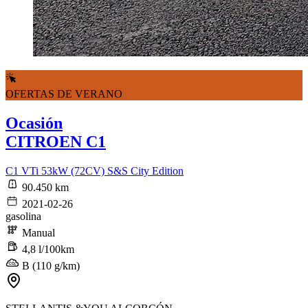
OFERTAS DE VERANO
Ocasión
CITROEN C1
C1 VTi 53kW (72CV) S&S City Edition
90.450 km
2021-02-26
gasolina
Manual
4,8 l/100km
B (110 g/km)