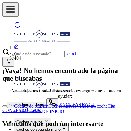
/
search
404
¡Vaya! No hemos encontrado la página
que buscabas
¡No te dejamos tirado! Estas secciones seguro que te pueden
ayudar:
ENCUENTRA TU
search button - icon
Coches de ocasión
Coches nuevos
Vender mi coche
Cita
CONCESIONARIO
taller
PÁGINA DE INICIO
Vehículos que podrían interesarte
Coches nuevos
Coches de segunda mano