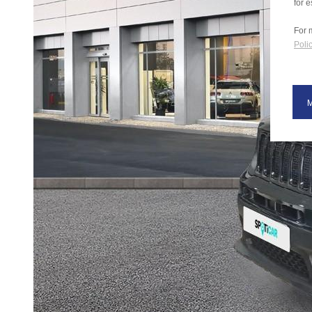
for e
For 
Polic