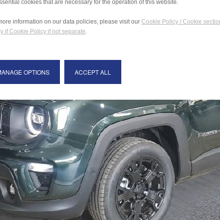
ssential cookies that are necessary for the operation of this website.
more information on our data policies, please visit our
Cookie Policy / Cookie sectio
y if Cookie Policy if not separate
.
MANAGE OPTIONS
ACCEPT ALL