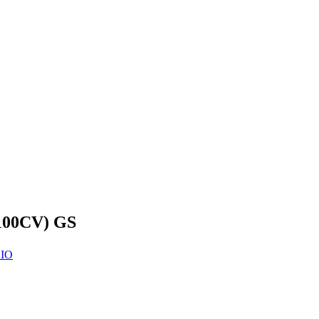
100CV) GS
IO