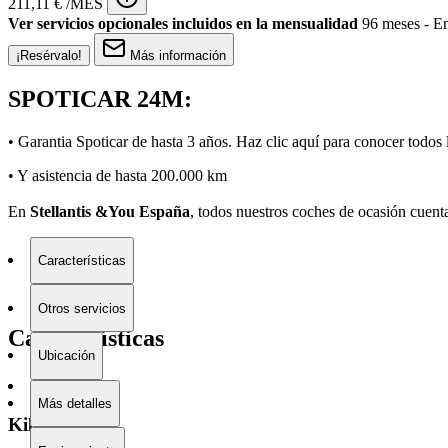
211,11 € /MES
Ver servicios opcionales incluidos en la mensualidad
96 meses - En
¡Resérvalo!
Más información
SPOTICAR 24M:
• Garantia Spoticar de hasta 3 años. Haz clic
aquí
para conocer todos l
• Y asistencia de hasta 200.000 km
En
Stellantis &You España
, todos nuestros coches de ocasión cuent
Características
Otros servicios
Características
Ubicación
Más detalles
Kilometraje