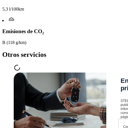
5,3 l/100km
Emisiones de CO₂
B (118 g/km)
Otros servicios
En
pr
STEL
publ
info
cons
pági
Coo