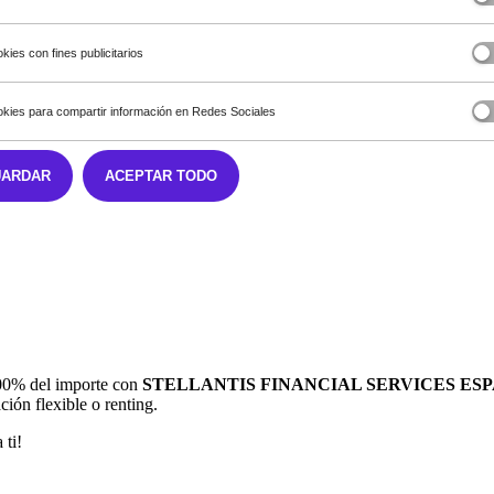
kies con fines publicitarios
kies para compartir información en Redes Sociales
UARDAR
ACEPTAR TODO
 100% del importe con
STELLANTIS FINANCIAL SERVICES ESPA
ción flexible o renting.
 ti!