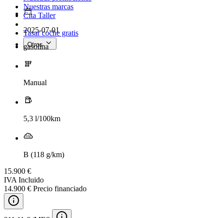
Nuestras marcas
Cita Taller
2025-07-01
Tasar coche gratis
Otros
gasolina
Manual
5,3 l/100km
B (118 g/km)
15.900 €
IVA Incluido
14.900 € Precio financiado