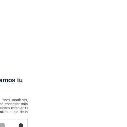
amos tu
ines analíticos,
ede encontrar más
:Puedes cambiar tu
kies al pie de la