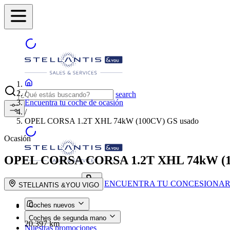
/
search
Encuentra tu coche de ocasión
/
OPEL CORSA 1.2T XHL 74kW (100CV) GS usado
Ocasión
OPEL CORSA
CORSA 1.2T XHL 74kW (
ENCUENTRA TU CONCESIONAR
search button - icon
STELLANTIS &YOU VIGO
Coches nuevos
Coches de segunda mano
20.397 km
Nuestras promociones