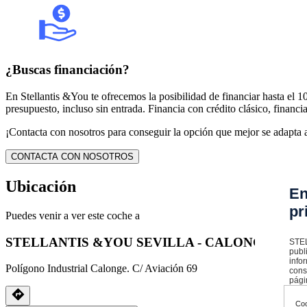
¿Buscas financiación?
En Stellantis &You te ofrecemos la posibilidad de financiar hasta el
presupuesto, incluso sin entrada. Financia con crédito clásico, financia
¡Contacta con nosotros para conseguir la opción que mejor se adapta a
CONTACTA CON NOSOTROS
Ubicación
En
pr
Puedes venir a ver este coche a
STELLANTIS &YOU SEVILLA - CALONGE
STEL
publ
info
Polígono Industrial Calonge. C/ Aviación 69
cons
pági
Coo