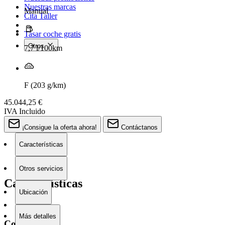
Nuestras marcas
Manual
Cita Taller
Tasar coche gratis
Otros
7,7 l/100km
F (203 g/km)
45.044,25 €
IVA Incluido
¡Consigue la oferta ahora!
Contáctanos
Características
Otros servicios
Características
Ubicación
Más detalles
Combustible