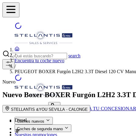
/
search
Encuentra tu coche nuevo
/
PEUGEOT BOXER Furgón L2H2 3.3T Diesel 120 CV Manua
Nuevo
Nuevo Boxer
BOXER Furgón L2H2 3.3T D
ENCUENTRA TU CONCESIONAR
search button - icon
STELLANTIS &YOU SEVILLA - CALONGE
Diesel
Coches nuevos
Coches de segunda mano
Nuestras promociones