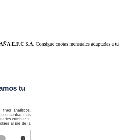
ÑA E.F.C S.A.
Consigue cuotas mensuales adaptadas a tu
amos tu
ines analíticos,
ede encontrar más
:Puedes cambiar tu
kies al pie de la