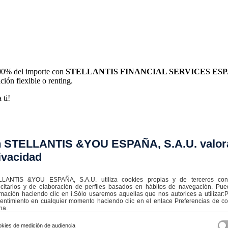
 100% del importe con
STELLANTIS FINANCIAL SERVICES ESPA
ción flexible o renting.
 ti!
 STELLANTIS &YOU ESPAÑA, S.A.U. valor
ivacidad
LANTIS &YOU ESPAÑA, S.A.U. utiliza cookies propias y de terceros con f
icitarios y de elaboración de perfiles basados en hábitos de navegación. Pu
rmación haciendo clic en i.Sólo usaremos aquellas que nos autorices a utilizar
entimiento en cualquier momento haciendo clic en el enlace Preferencias de coo
na.
kies de medición de audiencia