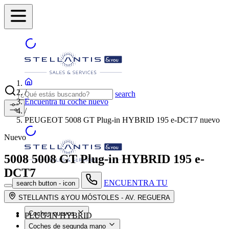
/
search
Encuentra tu coche nuevo
/
PEUGEOT 5008 GT Plug-in HYBRID 195 e-DCT7 nuevo
Nuevo
5008
5008 GT Plug-in HYBRID 195 e-
DCT7
ENCUENTRA TU
search button - icon
CONCESIONARIO
STELLANTIS &YOU MÓSTOLES - AV. REGUERA
Coches nuevos
PLUG-IN HYBRID
Coches de segunda mano