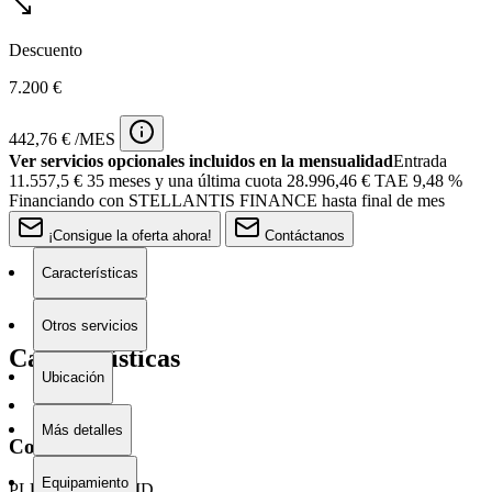
Descuento
7.200 €
442,76 € /MES
Ver servicios opcionales incluidos en la mensualidad
Entrada
11.557,5 €
35 meses y una última cuota 28.996,46 € TAE 9,48 %
Financiando con STELLANTIS FINANCE hasta final de mes
¡Consigue la oferta ahora!
Contáctanos
Características
Otros servicios
Características
Ubicación
Más detalles
Combustible
Equipamiento
PLUG-IN HYBRID