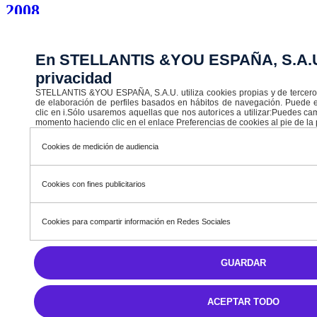
2008
2008 Allure Hybrid 145 eDCS6
HYBRID
En STELLANTIS &YOU ESPAÑA, S.A.U.
Automática
privacidad
4,9 l/100km
STELLANTIS &YOU ESPAÑA, S.A.U. utiliza cookies propias y de terceros c
de elaboración de perfiles basados en hábitos de navegación. Puede 
B (111 g/km)
clic en i.Sólo usaremos aquellas que nos autorices a utilizar:Puedes ca
momento haciendo clic en el enlace Preferencias de cookies al pie de la
Cookies de medición de audiencia
STELLANTIS &YOU VIGO
Precio tarifa
Cookies con fines publicitarios
33.260 €
Cookies para compartir información en Redes Sociales
Descuento
GUARDAR
7.300 €
25.960 €
ACEPTAR TODO