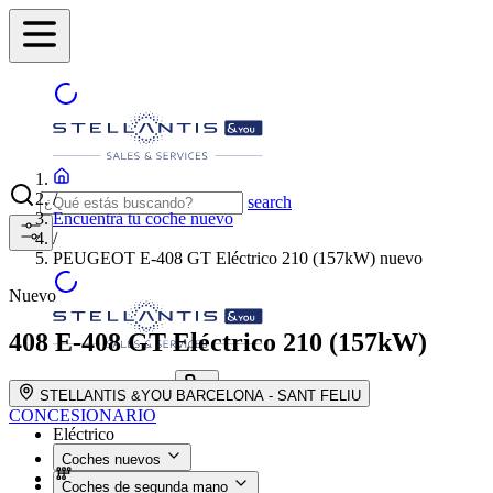
/
search
Encuentra tu coche nuevo
/
PEUGEOT E-408 GT Eléctrico 210 (157kW) nuevo
Nuevo
408
E-408 GT Eléctrico 210 (157kW)
ENCUENTRA TU
search button - icon
STELLANTIS &YOU BARCELONA - SANT FELIU
CONCESIONARIO
Eléctrico
Coches nuevos
Coches de segunda mano