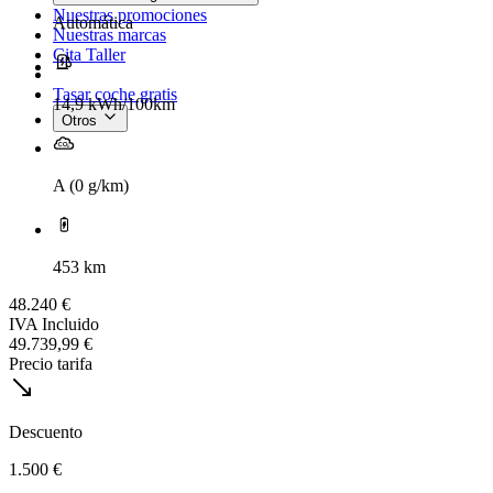
Nuestras promociones
Automática
Nuestras marcas
Cita Taller
Tasar coche gratis
14,9 kWh/100km
Otros
A (0 g/km)
453 km
48.240 €
IVA Incluido
49.739,99 €
Precio tarifa
Descuento
1.500 €