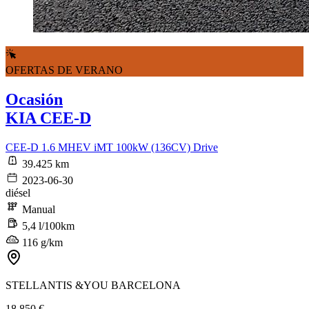
OFERTAS DE VERANO
Ocasión
KIA CEE-D
CEE-D 1.6 MHEV iMT 100kW (136CV) Drive
39.425 km
2023-06-30
diésel
Manual
5,4 l/100km
116 g/km
STELLANTIS &YOU BARCELONA
18.850 €