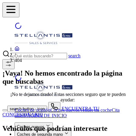
/
search
404
¡Vaya! No hemos encontrado la página
que buscabas
¡No te dejamos tirado! Estas secciones seguro que te pueden
ayudar:
ENCUENTRA TU
search button - icon
Coches de ocasión
Coches nuevos
Vender mi coche
Cita
CONCESIONARIO
taller
PÁGINA DE INICIO
Vehículos que podrían interesarte
Coches nuevos
Coches de segunda mano