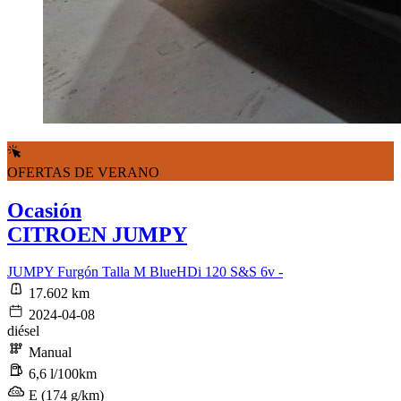
OFERTAS DE VERANO
Ocasión
CITROEN JUMPY
JUMPY Furgón Talla M BlueHDi 120 S&S 6v -
17.602 km
2024-04-08
diésel
Manual
6,6 l/100km
E (174 g/km)