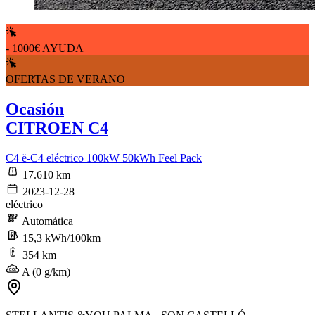
- 1000€ AYUDA
OFERTAS DE VERANO
Ocasión
CITROEN C4
C4 ë-C4 eléctrico 100kW 50kWh Feel Pack
17.610 km
2023-12-28
eléctrico
Automática
15,3 kWh/100km
354 km
A (0 g/km)