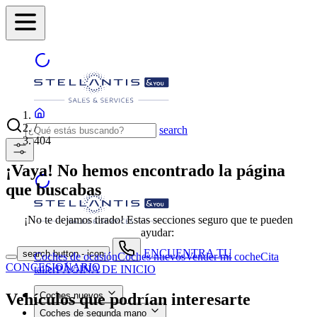
/
search
404
¡Vaya! No hemos encontrado la página
que buscabas
¡No te dejamos tirado! Estas secciones seguro que te pueden
ayudar:
ENCUENTRA TU
search button - icon
Coches de ocasión
Coches nuevos
Vender mi coche
Cita
CONCESIONARIO
taller
PÁGINA DE INICIO
Vehículos que podrían interesarte
Coches nuevos
Coches de segunda mano