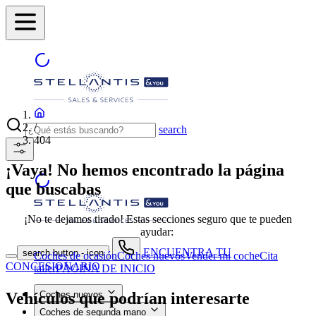
/
search
404
¡Vaya! No hemos encontrado la página
que buscabas
¡No te dejamos tirado! Estas secciones seguro que te pueden
ayudar:
ENCUENTRA TU
search button - icon
Coches de ocasión
Coches nuevos
Vender mi coche
Cita
CONCESIONARIO
taller
PÁGINA DE INICIO
Vehículos que podrían interesarte
Coches nuevos
Coches de segunda mano