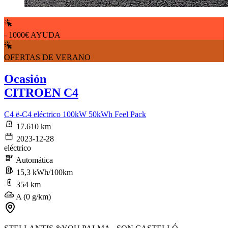
- 1000€ AYUDA
OFERTAS DE VERANO
Ocasión
CITROEN C4
C4 ë-C4 eléctrico 100kW 50kWh Feel Pack
17.610 km
2023-12-28
eléctrico
Automática
15,3 kWh/100km
354 km
A (0 g/km)