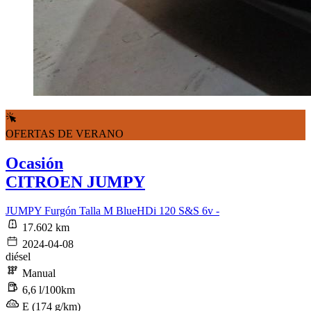
OFERTAS DE VERANO
Ocasión
CITROEN JUMPY
JUMPY Furgón Talla M BlueHDi 120 S&S 6v -
17.602 km
2024-04-08
diésel
Manual
6,6 l/100km
E (174 g/km)