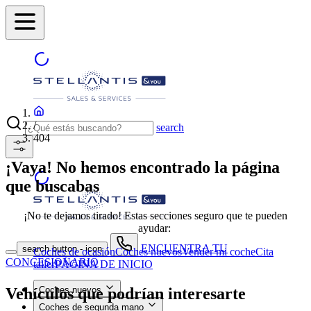
/
search
404
¡Vaya! No hemos encontrado la página
que buscabas
¡No te dejamos tirado! Estas secciones seguro que te pueden
ayudar:
ENCUENTRA TU
search button - icon
Coches de ocasión
Coches nuevos
Vender mi coche
Cita
CONCESIONARIO
taller
PÁGINA DE INICIO
Vehículos que podrían interesarte
Coches nuevos
Coches de segunda mano