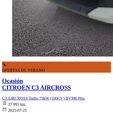
OFERTAS DE VERANO
Ocasión
CITROEN C3 AIRCROSS
C3 AIRCROSS Turbo 73kW (100CV) BVM6 Plus
27.995 km
2025-07-25