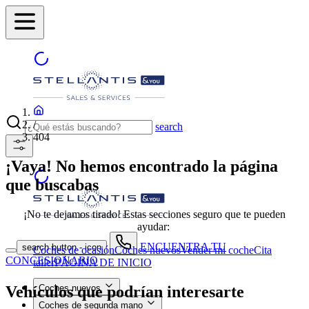
/
search
404
¡Vaya! No hemos encontrado la página
que buscabas
¡No te dejamos tirado! Estas secciones seguro que te pueden
ayudar:
ENCUENTRA TU
search button - icon
Coches de ocasión
Coches nuevos
Vender mi coche
Cita
CONCESIONARIO
taller
PÁGINA DE INICIO
Vehículos que podrían interesarte
Coches nuevos
Coches de segunda mano