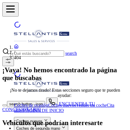
/
search
404
¡Vaya! No hemos encontrado la página
que buscabas
¡No te dejamos tirado! Estas secciones seguro que te pueden
ayudar:
ENCUENTRA TU
search button - icon
Coches de ocasión
Coches nuevos
Vender mi coche
Cita
CONCESIONARIO
taller
PÁGINA DE INICIO
Vehículos que podrían interesarte
Coches nuevos
Coches de segunda mano