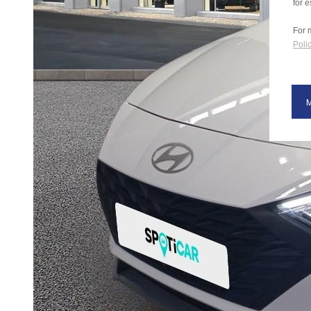
for e
For 
Polic