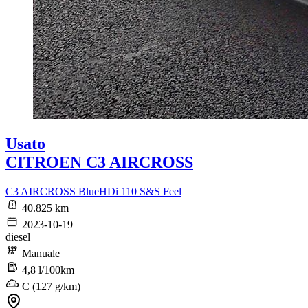
Usato
CITROEN C3 AIRCROSS
C3 AIRCROSS BlueHDi 110 S&S Feel
40.825 km
2023-10-19
diesel
Manuale
4,8 l/100km
C (127 g/km)