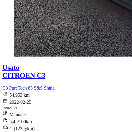
Usato
CITROEN C3
C3 PureTech 83 S&S Shine
54.953 km
2022-02-25
benzina
Manuale
5,4 l/100km
C (123 g/km)