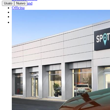
I nostri brand
Usato
Nuovo
Officina
Vendi un'auto
Altro