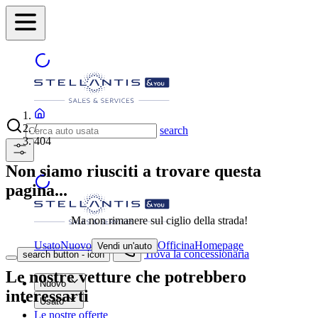
/
search
404
Non siamo riusciti a trovare questa
pagina...
Ma non rimanere sul ciglio della strada!
Usato
Nuovo
Officina
Homepage
Vendi un'auto
Trova la concessionaria
search button - icon
Le nostre vetture che potrebbero
Nuovo
interessarti
Usato
Le nostre offerte