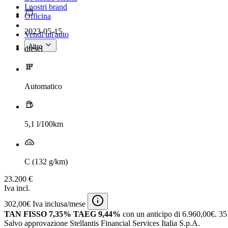
I nostri brand
Officina
2023-05-15
Vendi un'auto
Altro
diesel
Automatico
5,1 l/100km
C (132 g/km)
23.200 €
Iva incl.
302,00€ Iva inclusa/mese
TAN FISSO 7,35% TAEG 9,44%
con un anticipo di 6.960,00€.
35 
Salvo approvazione Stellantis Financial Services Italia S.p.A.