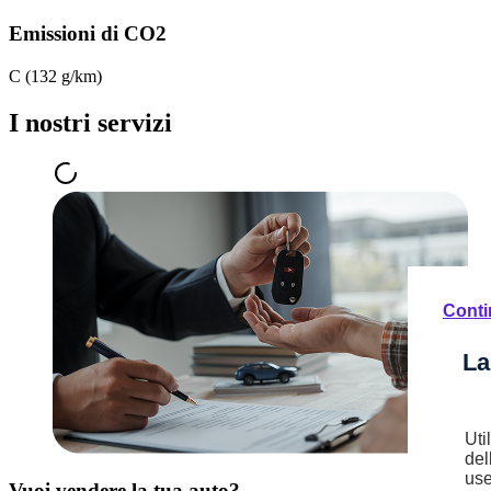
Emissioni di CO2
C (132 g/km)
I nostri servizi
Conti
La
Uti
del
use
Vuoi vendere la tua auto?