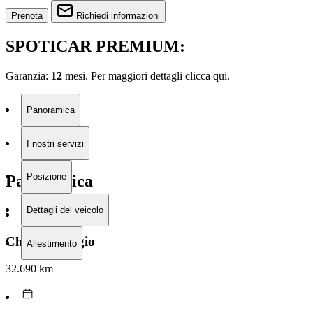
Prenota
Richiedi informazioni
SPOTICAR PREMIUM:
Garanzia:
12
mesi. Per maggiori dettagli clicca
qui.
Panoramica
I nostri servizi
Posizione
Panoramica
Dettagli del veicolo
Chilometraggio
Allestimento
32.690 km