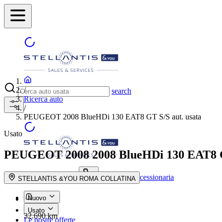
/
search
Ricerca auto
/
PEUGEOT 2008 BlueHDi 130 EAT8 GT S/S aut. usata
Usato
PEUGEOT 2008
2008 BlueHDi 130 EAT8 
Trova la concessionaria
search button - icon
STELLANTIS &YOU ROMA COLLATINA
Nuovo
Usato
32.690 km
Le nostre offerte