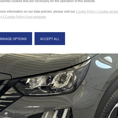
ssential cookies that are necessary for the operation of this website.
more information on our data policies, please visit our
Cookie Policy / Cookie sectio
y if Cookie Policy if not separate
.
MANAGE OPTIONS
ACCEPT ALL