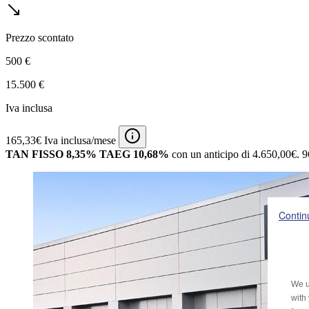
Prezzo scontato
500 €
15.500 €
Iva inclusa
165,33€ Iva inclusa/mese
TAN FISSO 8,35% TAEG 10,68%
con un anticipo di 4.650,00€.
9
Contin
We u
with