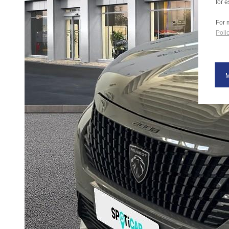
for e
For 
Polic