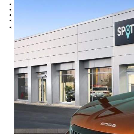
I nostri brand
Officina
Vendi un'auto
Altro