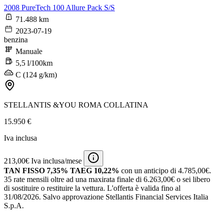
2008 PureTech 100 Allure Pack S/S
71.488 km
2023-07-19
benzina
Manuale
5,5 l/100km
C (124 g/km)
STELLANTIS &YOU ROMA COLLATINA
15.950 €
Iva inclusa
213,00€ Iva inclusa/mese
TAN FISSO 7,35% TAEG 10,22%
con un anticipo di 4.785,00€.
35 rate mensili oltre ad una maxirata finale di 6.263,00€ o sei libero
di sostituire o restituire la vettura.
L'offerta è valida fino al
31/08/2026.
Salvo approvazione Stellantis Financial Services Italia
S.p.A.