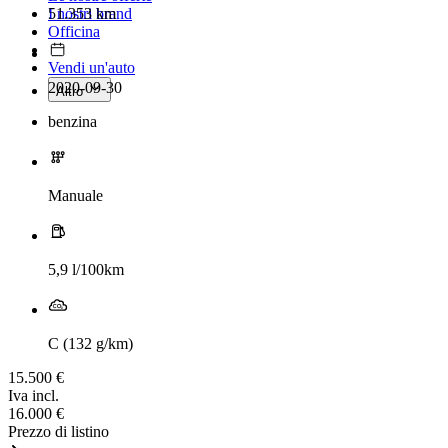
51.353 km
I nostri brand
Officina
Vendi un'auto
2020-09-30
Altro
benzina
Manuale
5,9 l/100km
C (132 g/km)
15.500 €
Iva incl.
16.000 €
Prezzo di listino