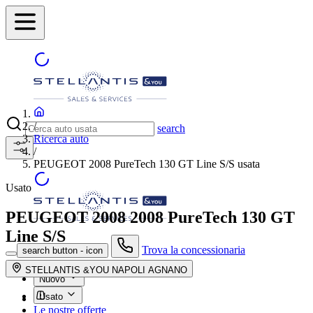
/
search
Ricerca auto
/
PEUGEOT 2008 PureTech 130 GT Line S/S usata
Usato
PEUGEOT 2008
2008 PureTech 130 GT
Line S/S
Trova la concessionaria
search button - icon
STELLANTIS &YOU NAPOLI AGNANO
Nuovo
Usato
Le nostre offerte