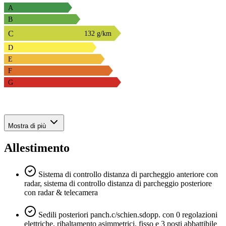
A
B
C
132 g/km
D
E
F
G
Mostra di più
Allestimento
Sistema di controllo distanza di parcheggio anteriore con
radar, sistema di controllo distanza di parcheggio posteriore
con radar & telecamera
Sedili posteriori panch.c/schien.sdopp. con 0 regolazioni
elettriche, ribaltamento asimmetrici, fisso e 3 posti abbattibile