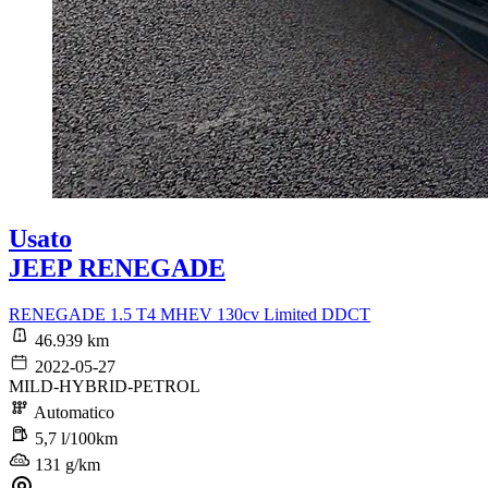
Usato
JEEP RENEGADE
RENEGADE 1.5 T4 MHEV 130cv Limited DDCT
46.939 km
2022-05-27
MILD-HYBRID-PETROL
Automatico
5,7 l/100km
131 g/km