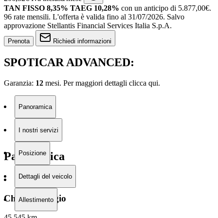
TAN FISSO 8,35% TAEG 10,28%
con un anticipo di 5.877,00€.
96 rate mensili.
L'offerta è valida fino al 31/07/2026.
Salvo
approvazione Stellantis Financial Services Italia S.p.A.
Prenota
Richiedi informazioni
SPOTICAR ADVANCED:
Garanzia:
12
mesi. Per maggiori dettagli clicca
qui.
Panoramica
I nostri servizi
Posizione
Panoramica
Dettagli del veicolo
Chilometraggio
Allestimento
45.545 km