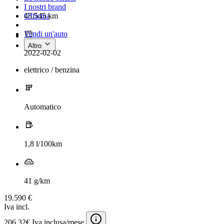
I nostri brand
45.545 km
Officina
Vendi un'auto
Altro
2022-02-02
elettrico / benzina
Automatico
1,8 l/100km
41 g/km
19.590 €
Iva incl.
206,32€ Iva inclusa/mese