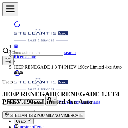
/
search
Ricerca auto
/
JEEP RENEGADE 1.3 T4 PHEV 190cv Limited 4xe Auto
usata
Usato
JEEP RENEGADE
RENEGADE 1.3 T4
PHEV 190cv Limited 4xe Auto
Trova la concessionaria
search button - icon
Nuovo
STELLANTIS &YOU MILANO VIMERCATE
Usato
Le nostre offerte