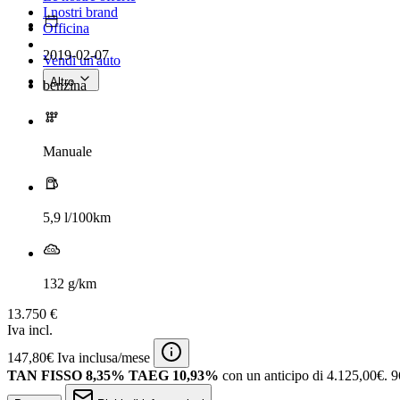
I nostri brand
Officina
2019-02-07
Vendi un'auto
Altro
benzina
Manuale
5,9 l/100km
132 g/km
13.750 €
Iva incl.
147,80€ Iva inclusa/mese
TAN FISSO 8,35% TAEG 10,93%
con un anticipo di 4.125,00€.
9