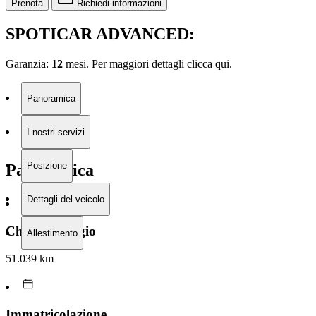
Prenota
Richiedi informazioni
SPOTICAR ADVANCED:
Garanzia:
12
mesi. Per maggiori dettagli clicca
qui.
Panoramica
I nostri servizi
Posizione
Panoramica
Dettagli del veicolo
Chilometraggio
Allestimento
51.039 km
Immatricolazione