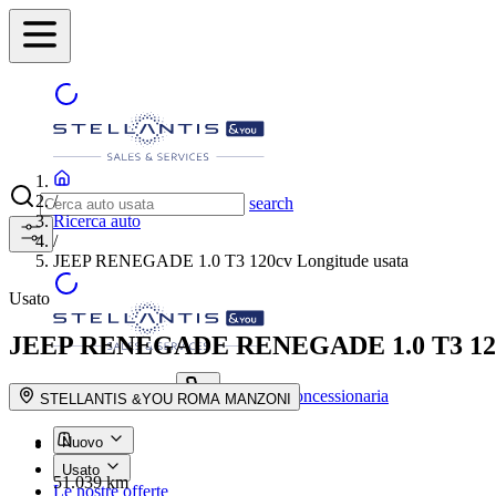
/
search
Ricerca auto
/
JEEP RENEGADE 1.0 T3 120cv Longitude usata
Usato
JEEP RENEGADE
RENEGADE 1.0 T3 120
Trova la concessionaria
search button - icon
STELLANTIS &YOU ROMA MANZONI
Nuovo
Usato
51.039 km
Le nostre offerte