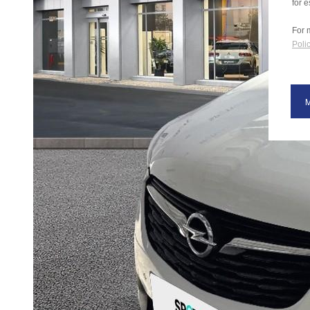
for e
For 
Polic