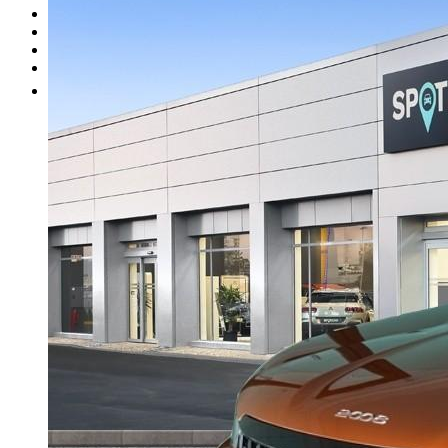
I nostri brand
Officina
Vendi un'auto
Altro