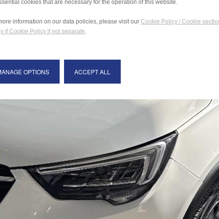
ssential cookies that are necessary for the operation of this website.
more information on our data policies, please visit our
Cookie Policy / Cookie sectio
y if Cookie Policy if not separate
.
MANAGE OPTIONS
ACCEPT ALL