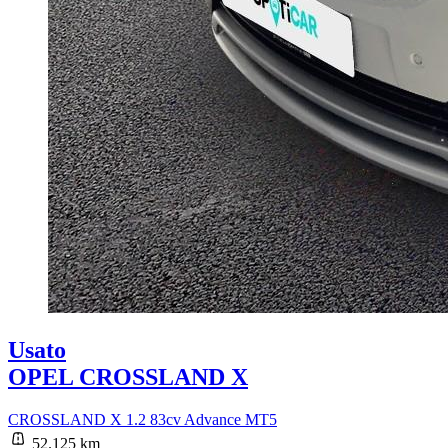
Usato
OPEL CROSSLAND X
CROSSLAND X 1.2 83cv Advance MT5
52.125 km