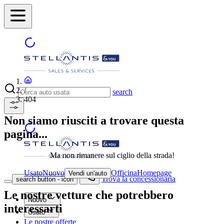
/
search
404
Non siamo riusciti a trovare questa
pagina...
Ma non rimanere sul ciglio della strada!
Usato
Nuovo
Officina
Homepage
Vendi un'auto
Trova la concessionaria
search button - icon
Le nostre vetture che potrebbero
Nuovo
interessarti
Usato
Le nostre offerte