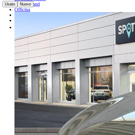
I nostri brand
Usato
Nuovo
Officina
Vendi un'auto
Altro