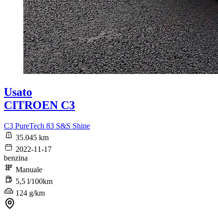
Usato
CITROEN C3
C3 PureTech 83 S&S Shine
35.045 km
2022-11-17
benzina
Manuale
5,5 l/100km
124 g/km