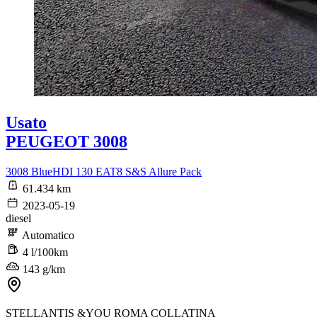
Usato
PEUGEOT 3008
3008 BlueHDI 130 EAT8 S&S Allure Pack
61.434 km
2023-05-19
diesel
Automatico
4 l/100km
143 g/km
STELLANTIS &YOU ROMA COLLATINA