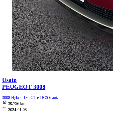
Usato
PEUGEOT 3008
3008 Hybrid 136 GT e-DCS 6 aut.
39.756 km
2024-01-08