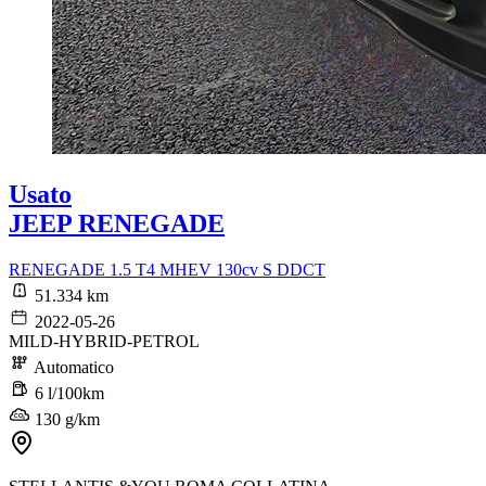
Usato
JEEP RENEGADE
RENEGADE 1.5 T4 MHEV 130cv S DDCT
51.334 km
2022-05-26
MILD-HYBRID-PETROL
Automatico
6 l/100km
130 g/km