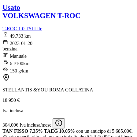
Usato
VOLKSWAGEN T-ROC
T-ROC 1.0 TSI Life
49.733 km
2023-01-20
benzina
Manuale
6 l/100km
150 g/km
STELLANTIS &YOU ROMA COLLATINA
18.950 €
Iva inclusa
304,00€ Iva inclusa/mese
TAN FISSO 7,35% TAEG 10,05%
con un anticipo di 5.685,00€.
35 rate mensili oltre ad una maxirata finale di 5.325,00€ o sei libero