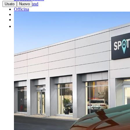
I nostri brand
Usato
Nuovo
Officina
Vendi un'auto
Altro