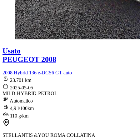
Usato
PEUGEOT 2008
2008 Hybrid 136 e-DCS6 GT auto
23.701 km
2025-05-05
MILD-HYBRID-PETROL
Automatico
4,9 l/100km
110 g/km
STELLANTIS &YOU ROMA COLLATINA