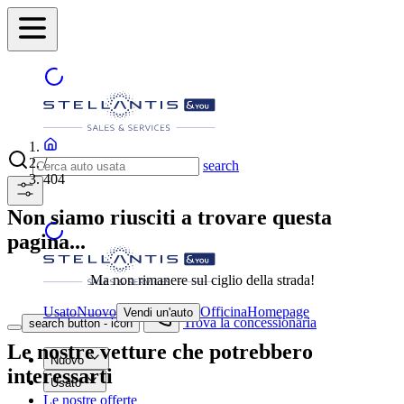
/
search
404
Non siamo riusciti a trovare questa
pagina...
Ma non rimanere sul ciglio della strada!
Usato
Nuovo
Officina
Homepage
Vendi un'auto
Trova la concessionaria
search button - icon
Le nostre vetture che potrebbero
Nuovo
interessarti
Usato
Le nostre offerte