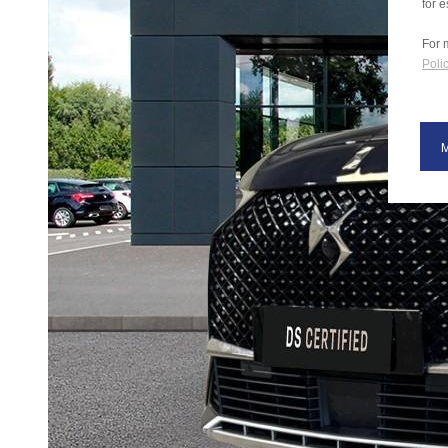
for e
For 
Polic