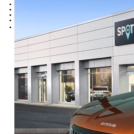
I nostri brand
Officina
Vendi un'auto
Altro