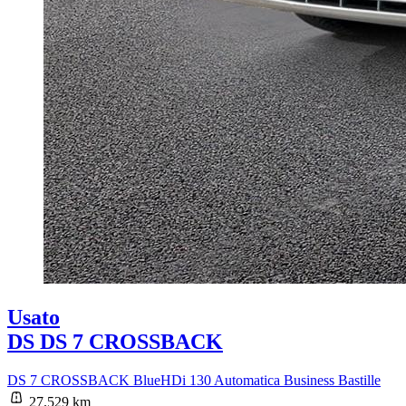
Usato
DS DS 7 CROSSBACK
DS 7 CROSSBACK BlueHDi 130 Automatica Business Bastille
27.529 km