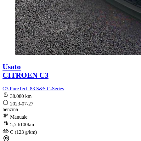
Usato
CITROEN C3
C3 PureTech 83 S&S C-Series
38.080 km
2023-07-27
benzina
Manuale
5,5 l/100km
C (123 g/km)