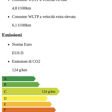
4,8 l/100km
Consumo WLTP a velocità extra elevata
6,1 l/100km
Emissioni
Norma Euro
EU6 D
Emissioni di CO2
124 g/km
A
B
C
124 g/km
D
E
F