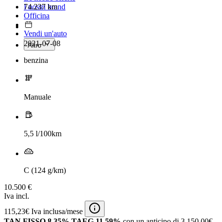
74.237 km
I nostri brand
Officina
Vendi un'auto
2021-07-08
Altro
benzina
Manuale
5,5 l/100km
C (124 g/km)
10.500 €
Iva incl.
115,23€ Iva inclusa/mese
TAN FISSO 8,35% TAEG 11,59%
con un anticipo di 3.150,00€.