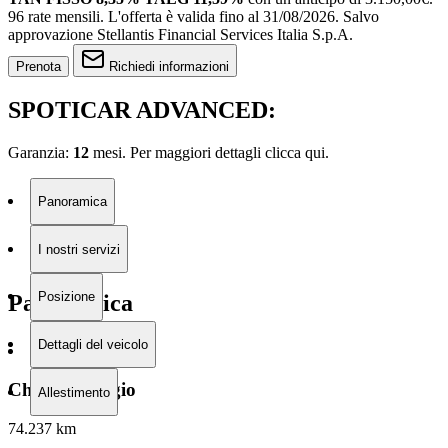
96 rate mensili.
L'offerta è valida fino al 31/08/2026.
Salvo
approvazione Stellantis Financial Services Italia S.p.A.
Prenota
Richiedi informazioni
SPOTICAR ADVANCED:
Garanzia:
12
mesi. Per maggiori dettagli clicca
qui.
Panoramica
I nostri servizi
Posizione
Panoramica
Dettagli del veicolo
Chilometraggio
Allestimento
74.237 km